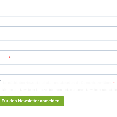
orname
achname
-Mail
Ich möchte den Newsletter erhalten und akzeptiere die Datenschutzerklärung.
e können den Newsletter jederzeit über den Link in unserem Newsletter abbestelle
Für den Newsletter anmelden