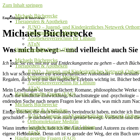
Zum Inhalt springen
Michaels Bücherecke
Empfehlungen & Interviews
Therapeuten & Apotheken
JUNO – Jugend- und Kinderärztliches Netzwerk Orthom
Michaels Bücherecke
Orthomolekulare Medizin
Apothekenverzeichnis für Lithium
ATnN
Was mich bewegt – und vielleicht auch Sie
Häufig gestellte Fragen (FAQ)
Michaels Bücherecke
Ich lade Sie ein, mit mir auf Entdeckungsreise zu gehen – durch Büche
Therapeuten & Apotheken
JUNO – Jugend- und Kinderärztliches Netzwerk Orthom
Ich war schon immer ein leidenschaftlicher Autodidakt – und deshalb 
Orthomolekulare Medizin
Regalen, auch weil mir das haptische Erlebnis wichtig ist. Bücher be
Apothekenverzeichnis für Lithium
ATnN
Mein Lesehunger ist breit gefächert: Romane, philosophische Werke u
Häufig gestellte Fragen (FAQ)
Auch die kindliche Entwicklung, Schachstrategie und -psychologie – T
endenden Suche nach neuen Fragen lese ich alles, was mich zum Nac
Michaels Bücherecke
Therapeuten & Apotheken
Einige Bücher, die mich besonders beeindruckt haben, möchte ich Ihne
JUNO – Jugend- und Kinderärztliches Netzwerk Orthom
geschuldet – je nachdem, was mich gerade bewegt. Vielleicht sind die 
Orthomolekulare Medizin
Apothekenverzeichnis für Lithium
Wann immer möglich, lade ich die Autorinnen und Autoren zu einem G
ATnN
eigene Heldenreise. Denn oft ist es gerade der Weg, der ein Buch unv
Häufig gestellte Fragen (FAQ)