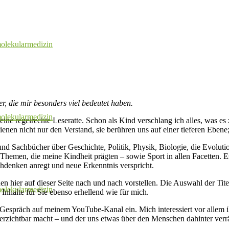
olekularmedizin
r, die mir besonders viel bedeutet haben.
olekularmedizin
eine regelrechte Leseratte. Schon als Kind verschlang ich alles, was 
dienen nicht nur den Verstand, sie berühren uns auf einer tieferen Eben
nd Sachbücher über Geschichte, Politik, Physik, Biologie, die Evoluti
hemen, die meine Kindheit prägten – sowie Sport in allen Facetten. Es g
hdenken anregt und neue Erkenntnis verspricht.
n hier auf dieser Seite nach und nach vorstellen. Die Auswahl der Tit
olekularmedizin
Inhalte für Sie ebenso erhellend wie für mich.
espräch auf meinem YouTube-Kanal ein. Mich interessiert vor allem ih
erzichtbar macht – und der uns etwas über den Menschen dahinter verrät