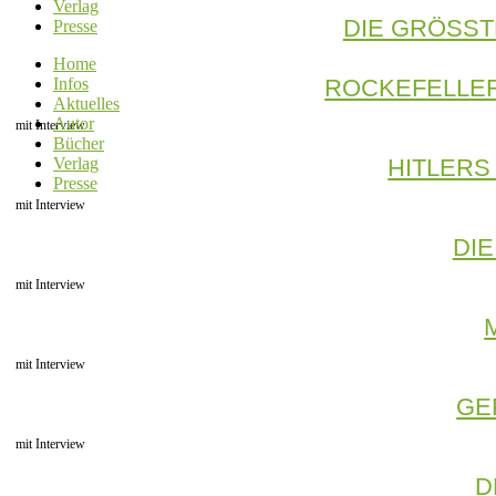
Verlag
DIE GRÖSST
Presse
Home
ROCKEFELLER
Infos
Aktuelles
Autor
mit Interview
Bücher
HITLERS
Verlag
Presse
mit Interview
DI
mit Interview
mit Interview
GE
mit Interview
D