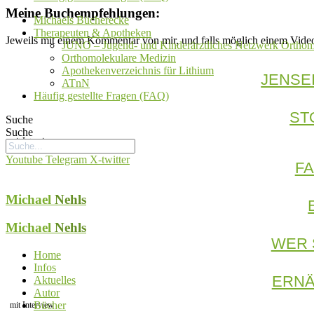
Meine Buchempfehlungen:
Michaels Bücherecke
Therapeuten & Apotheken
Jeweils mit einem Kommentar von mir, und falls möglich einem Vide
JUNO – Jugend- und Kinderärztliches Netzwerk Orthom
Orthomolekulare Medizin
Apothekenverzeichnis für Lithium
JENSE
ATnN
Häufig gestellte Fragen (FAQ)
ST
Suche
Suche
mit Interview
Youtube
Telegram
X-twitter
F
Michael
Nehls
Michael
Nehls
WER 
Home
Infos
ERNÄ
Aktuelles
Autor
Bücher
mit Interview