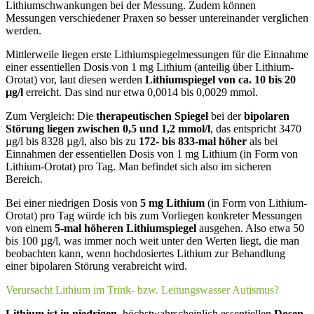
Lithiumschwankungen bei der Messung. Zudem können
Messungen verschiedener Praxen so besser untereinander verglichen
werden.
Mittlerweile liegen erste Lithiumspiegelmessungen für die Einnahme
einer essentiellen Dosis von 1 mg Lithium (anteilig über Lithium-
Orotat) vor, laut diesen werden
Lithiumspiegel von ca. 10 bis 20
µg/l
erreicht. Das sind nur etwa 0,0014 bis 0,0029 mmol.
Zum Vergleich: Die
therapeutischen Spiegel
bei der
bipolaren
Störung liegen zwischen 0,5 und 1,2 mmol/l
, das entspricht 3470
µg/l bis 8328 µg/l, also bis zu
172- bis 833-mal höher
als bei
Einnahmen der essentiellen Dosis von 1 mg Lithium (in Form von
Lithium-Orotat) pro Tag. Man befindet sich also im sicheren
Bereich.
Bei einer niedrigen Dosis von
5 mg Lithium
(in Form von Lithium-
Orotat) pro Tag würde ich bis zum Vorliegen konkreter Messungen
von einem
5-mal höheren Lithiumspiegel
ausgehen. Also etwa 50
bis 100 µg/l, was immer noch weit unter den Werten liegt, die man
beobachten kann, wenn hochdosiertes Lithium zur Behandlung
einer bipolaren Störung verabreicht wird.
Verursacht Lithium im Trink- bzw. Leitungswasser Autismus?
Lithium ist in niedrigen
, höchstwahrscheinlich essentiellen
Dosen