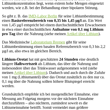
Lithiumkonzentration liegt, wenn extrem hohe Mengen eingesetzt
werden, wie z.B. bei der Behandlung einer bipolaren Störung.
So gibt z. B. das
IMD-Labor Berlin
für seine Lithiumbestimmung
einen
Basisreferenzbereich von 0,35 bis 1,45 µg/l
an. Ein Wert
von 1,45 µg/l entspricht bei einem durchschnittlichen Erwachsenen
in etwa einer durchschnittlichen
Aufnahme von 0,1 mg Lithium
pro Tag
über die Nahrung (siehe meinen
Artikel über Lithium
).
Das Medizinische
Laboratorium Bremen
gibt für seine
Lithiumbestimmung einen basalen Referenzbereich von 0,3 bis 2,2
µg/l an, also etwa im gleichen Bereich.
Lithium-Orotat
hat mit geschätzten
24 Stunden
eine deutlich
längere
Halbwertszeit
als Lithium, das über die Nahrung und
insbesondere über das Trinkwasser aufgenommen wird (siehe
meinen
Artikel über Lithium
). Dadurch und auch durch die Zufuhr
von 1 mg (Lithiumanteil) über das Orotat zusätzlich zu den nur ca.
0,1 mg über die Nahrung sollten höhere Blutspiegel erreicht
werden.
Grundsätzlich empfehle ich bei morgendlicher Einnahme, eine
Messung am Folgetag morgens vor der nächsten Einnahme
durchzuführen – also nüchtern, zumindest soweit es die
Lithiumeinnahme betrifft. Somit vermeidet man größere