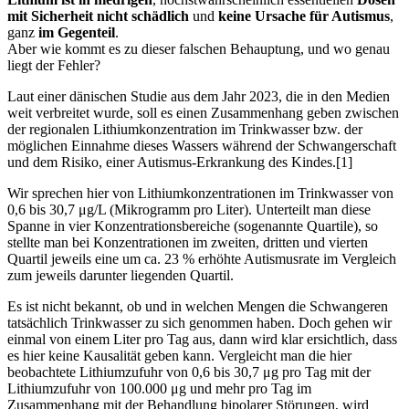
mit Sicherheit nicht schädlich
und
keine Ursache für Autismus
,
ganz
im Gegenteil
.
Aber wie kommt es zu dieser falschen Behauptung, und wo genau
liegt der Fehler?
Laut einer dänischen Studie aus dem Jahr 2023, die in den Medien
weit verbreitet wurde, soll es einen Zusammenhang geben zwischen
der regionalen Lithiumkonzentration im Trinkwasser bzw. der
möglichen Einnahme dieses Wassers während der Schwangerschaft
und dem Risiko, einer Autismus-Erkrankung des Kindes.[1]
Wir sprechen hier von Lithiumkonzentrationen im Trinkwasser von
0,6 bis 30,7 μg/L (Mikrogramm pro Liter). Unterteilt man diese
Spanne in vier Konzentrationsbereiche (sogenannte Quartile), so
stellte man bei Konzentrationen im zweiten, dritten und vierten
Quartil jeweils eine um ca. 23 % erhöhte Autismusrate im Vergleich
zum jeweils darunter liegenden Quartil.
Es ist nicht bekannt, ob und in welchen Mengen die Schwangeren
tatsächlich Trinkwasser zu sich genommen haben. Doch gehen wir
einmal von einem Liter pro Tag aus, dann wird klar ersichtlich, dass
es hier keine Kausalität geben kann. Vergleicht man die hier
beobachtete Lithiumzufuhr von 0,6 bis 30,7 μg pro Tag mit der
Lithiumzufuhr von 100.000 μg und mehr pro Tag im
Zusammenhang mit der Behandlung bipolarer Störungen, wird