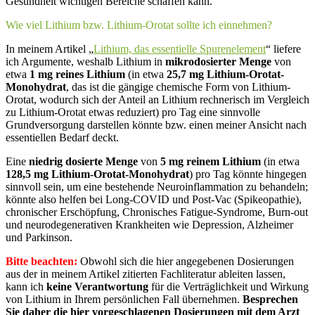
Gesundheit wichtigen Bereiche schaffen kann.
Wie viel Lithium bzw. Lithium-Orotat sollte ich einnehmen?
In meinem Artikel „
Lithium, das essentielle Spurenelement
“ liefere
ich Argumente, weshalb Lithium in
mikrodosierter Menge
von
etwa
1 mg reines Lithium
(in etwa
25,7 mg Lithium-Orotat-
Monohydra
t
, das ist die gängige chemische Form von Lithium-
Orotat, wodurch sich der Anteil an Lithium rechnerisch im Vergleich
zu Lithium-Orotat etwas reduziert) pro Tag eine sinnvolle
Grundversorgung darstellen könnte bzw. einen meiner Ansicht nach
essentiellen Bedarf deckt.
Eine
niedrig dosierte Menge
von
5 mg reinem Lithium
(in etwa
128,5 mg Lithium-Orotat-Monohydrat
) pro Tag könnte hingegen
sinnvoll sein, um eine bestehende Neuroinflammation zu behandeln;
könnte also helfen bei Long-COVID und Post-Vac (Spikeopathie),
chronischer Erschöpfung, Chronisches Fatigue-Syndrome, Burn-out
und neurodegenerativen Krankheiten wie Depression, Alzheimer
und Parkinson.
Bitte beachten:
Obwohl sich die hier angegebenen Dosierungen
aus der in meinem Artikel zitierten Fachliteratur ableiten lassen,
kann ich
keine Verantwortung
für die Verträglichkeit und Wirkung
von Lithium in Ihrem persönlichen Fall übernehmen.
Besprechen
Sie daher die hier vorgeschlagenen Dosierungen mit dem Arzt