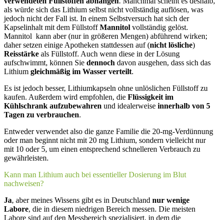
verwendeten Füllstoffen abhängen
. Manchmal scheint es deshalb,
als würde sich das Lithium selbst nicht vollständig auflösen, was
jedoch nicht der Fall ist. In einem Selbstversuch hat sich der
Kapselinhalt mit dem Füllstoff
Mannitol
vollständig gelöst.
Mannitol kann aber (nur in größeren Mengen) abführend wirken;
daher setzen einige Apotheken stattdessen auf (
nicht lösliche
)
Reisstärke
als Füllstoff. Auch wenn diese in der Lösung
aufschwimmt, können Sie
dennoch
davon ausgehen, dass sich das
Lithium
gleichmäßig im Wasser verteilt
.
Es ist jedoch besser, Lithiumkapseln ohne unlöslichen Füllstoff zu
kaufen. Außerdem wird empfohlen, die
Flüssigkeit im
Kühlschrank aufzubewahren
und idealerweise
innerhalb von 5
Tagen zu verbrauchen
.
Entweder verwendet also die ganze Familie die 20-mg-Verdünnung
oder man beginnt nicht mit 20 mg Lithium, sondern vielleicht nur
mit 10 oder 5, um einen entsprechend schnelleren Verbrauch zu
gewährleisten.
Kann man Lithium auch bei essentieller Dosierung im Blut
nachweisen?
Ja
, aber meines Wissens gibt es in Deutschland
nur wenige
Labore
, die in diesem niedrigen Bereich messen. Die meisten
Labore sind auf den Messbereich spezialisiert, in dem die