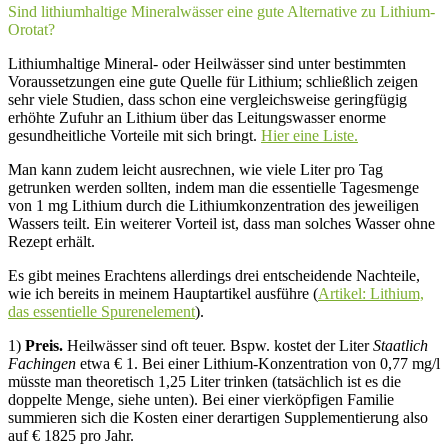
Sind lithiumhaltige Mineralwässer eine gute Alternative zu Lithium-
Orotat?
Lithiumhaltige Mineral- oder Heilwässer sind unter bestimmten
Voraussetzungen eine gute Quelle für Lithium; schließlich zeigen
sehr viele Studien, dass schon eine vergleichsweise geringfügig
erhöhte Zufuhr an Lithium über das Leitungswasser enorme
gesundheitliche Vorteile mit sich bringt.
Hier eine Liste.
Man kann zudem leicht ausrechnen, wie viele Liter pro Tag
getrunken werden sollten, indem man die essentielle Tagesmenge
von 1 mg Lithium durch die Lithiumkonzentration des jeweiligen
Wassers teilt. Ein weiterer Vorteil ist, dass man solches Wasser ohne
Rezept erhält.
Es gibt meines Erachtens allerdings drei entscheidende Nachteile,
wie ich bereits in meinem Hauptartikel ausführe (
Artikel: Lithium,
das essentielle Spurenelement
).
1)
Preis.
Heilwässer sind oft teuer. Bspw. kostet der Liter
Staatlich
Fachingen
etwa € 1. Bei einer Lithium-Konzentration von 0,77 mg/l
müsste man theoretisch 1,25 Liter trinken (tatsächlich ist es die
doppelte Menge, siehe unten). Bei einer vierköpfigen Familie
summieren sich die Kosten einer derartigen Supplementierung also
auf € 1825 pro Jahr.