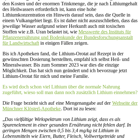
den Kosten und der enormen Trinkmenge, die je nach Lithiumgehalt
des Heilwassers erforderlich ist, kann eine hohe
Lithiumkonzentration ein Hinweis darauf sein, dass die Quelle in
einem Vulkangebiet liegt. Es ist daher nicht auszuschließen, dass das
jeweilige Wasser aufgrund seiner Herkunft auch mit toxischen
Stoffen wie z.B. Uran belastet ist, wie
Messwerte des Instituts für
Pflanzenernährung und Bodenkunde der Bundesforschungsanstalt
für Landwirtschaft
in einigen Fällen zeigen.
Bis ich Apotheken fand, die Lithium-Orotat auf Rezept in der
gewünschten Dosierung herstellten, empfahl ich selbst Heil- und
Mineralwasser. Bis zum Sommer 2023 war dies die einzige
Möglichkeit. Das hat sich nun geändert und ich bevorzuge jetzt
Lithium-Orotat für mich und meine Familie.
Es wird doch schon viel Lithium über die normale Nahrung
zugeführt, wieso soll man dann noch zusätzlich Lithium einnehmen?
Die Frage bezieht sich auf eine Mengenangabe auf der
Webseite der
Münchner Klösterl-Apotheke
. Dort ist zu lesen:
„
Das vielfältige Wirkspektrum von Lithium zeigt, dass es als
Spurenelement in einer gesunden Ernährung nicht fehlen darf. In
geringen Mengen zwischen 0,5 bis 3,4 mg/kg ist Lithium in
Lebensmitteln wie Eiern, Butter, Fleisch, Vollwertgetreide und