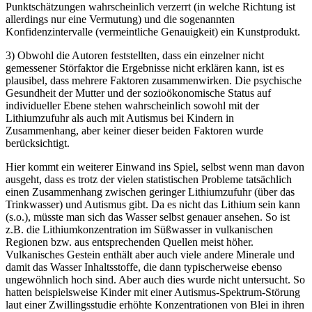
Punktschätzungen wahrscheinlich verzerrt (in welche Richtung ist
allerdings nur eine Vermutung) und die sogenannten
Konfidenzintervalle (vermeintliche Genauigkeit) ein Kunstprodukt.
3) Obwohl die Autoren feststellten, dass ein einzelner nicht
gemessener Störfaktor die Ergebnisse nicht erklären kann, ist es
plausibel, dass mehrere Faktoren zusammenwirken. Die psychische
Gesundheit der Mutter und der sozioökonomische Status auf
individueller Ebene stehen wahrscheinlich sowohl mit der
Lithiumzufuhr als auch mit Autismus bei Kindern in
Zusammenhang, aber keiner dieser beiden Faktoren wurde
berücksichtigt.
Hier kommt ein weiterer Einwand ins Spiel, selbst wenn man davon
ausgeht, dass es trotz der vielen statistischen Probleme tatsächlich
einen Zusammenhang zwischen geringer Lithiumzufuhr (über das
Trinkwasser) und Autismus gibt. Da es nicht das Lithium sein kann
(s.o.), müsste man sich das Wasser selbst genauer ansehen. So ist
z.B. die Lithiumkonzentration im Süßwasser in vulkanischen
Regionen bzw. aus entsprechenden Quellen meist höher.
Vulkanisches Gestein enthält aber auch viele andere Minerale und
damit das Wasser Inhaltsstoffe, die dann typischerweise ebenso
ungewöhnlich hoch sind. Aber auch dies wurde nicht untersucht. So
hatten beispielsweise Kinder mit einer Autismus-Spektrum-Störung
laut einer Zwillings­studie erhöhte Konzentrationen von Blei in ihren