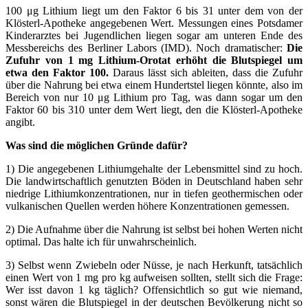
100 μg Lithium liegt um den Faktor 6 bis 31 unter dem von der
Klösterl-Apotheke angegebenen Wert. Messungen eines Potsdamer
Kinderarztes bei Jugendlichen liegen sogar am unteren Ende des
Messbereichs des Berliner Labors (IMD). Noch dramatischer:
Die
Zufuhr von 1 mg Lithium-Orotat erhöht die Blutspiegel um
etwa den Faktor 100.
Daraus lässt sich ableiten, dass die Zufuhr
über die Nahrung bei etwa einem Hundertstel liegen könnte, also im
Bereich von nur 10 μg Lithium pro Tag, was dann sogar um den
Faktor 60 bis 310 unter dem Wert liegt, den die Klösterl-Apotheke
angibt.
Was sind die möglichen Gründe dafür?
1) Die angegebenen Lithiumgehalte der Lebensmittel sind zu hoch.
Die landwirtschaftlich genutzten Böden in Deutschland haben sehr
niedrige Lithiumkonzentrationen, nur in tiefen geothermischen oder
vulkanischen Quellen werden höhere Konzentrationen gemessen.
2) Die Aufnahme über die Nahrung ist selbst bei hohen Werten nicht
optimal. Das halte ich für unwahrscheinlich.
3) Selbst wenn Zwiebeln oder Nüsse, je nach Herkunft, tatsächlich
einen Wert von 1 mg pro kg aufweisen sollten, stellt sich die Frage:
Wer isst davon 1 kg täglich? Offensichtlich so gut wie niemand,
sonst wären die Blutspiegel in der deutschen Bevölkerung nicht so