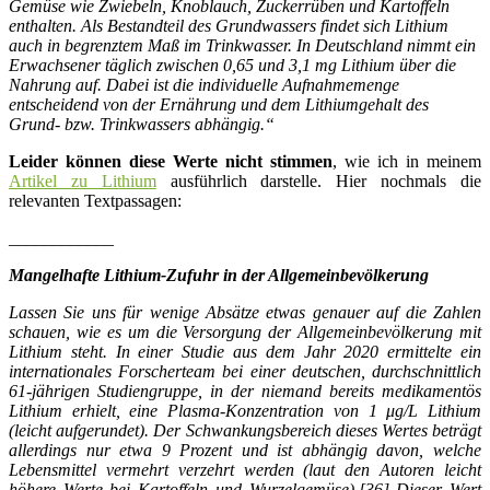
Gemüse wie Zwiebeln, Knoblauch, Zuckerrüben und Kartoffeln
enthalten. Als Bestandteil des Grundwassers findet sich Lithium
auch in begrenztem Maß im Trinkwasser. In Deutschland nimmt ein
Erwachsener täglich zwischen 0,65 und 3,1 mg Lithium über die
Nahrung auf. Dabei ist die individuelle Aufnahmemenge
entscheidend von der Ernährung und dem Lithiumgehalt des
Grund- bzw. Trinkwassers abhängig.“
Leider können diese Werte nicht stimmen
, wie ich in meinem
Artikel zu Lithium
ausführlich darstelle. Hier nochmals die
relevanten Textpassagen:
____________
Mangelhafte Lithium-Zufuhr in der Allgemeinbevölkerung
Lassen Sie uns für wenige Absätze etwas genauer auf die Zahlen
schauen, wie es um die Versorgung der Allgemeinbevölkerung mit
Lithium steht. In einer Studie aus dem Jahr 2020 ermittelte ein
internationales Forscherteam bei einer deutschen, durchschnittlich
61-jährigen Studiengruppe, in der niemand bereits medikamentös
Lithium erhielt, eine Plasma-Konzentration von 1 μg/L Lithium
(leicht aufgerundet). Der Schwankungsbereich dieses Wertes beträgt
allerdings nur etwa 9 Prozent und ist abhängig davon, welche
Lebensmittel vermehrt verzehrt werden (laut den Autoren leicht
höhere Werte bei Kartoffeln und Wurzelgemüse).[36] Dieser Wert