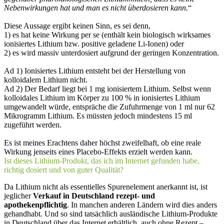
Nebenwirkungen hat und man es nicht überdosieren kann.
“
Diese Aussage ergibt keinen Sinn, es sei denn,
1) es hat keine Wirkung per se (enthält kein biologisch wirksames
ionisiertes Lithium bzw. positive geladene Li-Ionen) oder
2) es wird massiv unterdosiert aufgrund der geringen Konzentration.
Ad 1) Ionisiertes Lithium entsteht bei der Herstellung von
kolloidalem Lithium nicht.
Ad 2) Der Bedarf liegt bei 1 mg ionisiertem Lithium. Selbst wenn
kolloidales Lithium im Körper zu 100 % in ionisiertes Lithium
umgewandelt würde, entspräche die Zufuhrmenge von 1 ml nur 62
Mikrogramm Lithium. Es müssten jedoch mindestens 15 ml
zugeführt werden.
Es ist meines Erachtens daher höchst zweifelhaft, ob eine reale
Wirkung jenseits eines Placebo-Effekts erzielt werden kann.
Ist dieses Lithium-Produkt, das ich im Internet gefunden habe,
richtig dosiert und von guter Qualität?
Da Lithium nicht als essentielles Spurenelement anerkannt ist, ist
jeglicher
Verkauf in Deutschland rezept- und
apothekenpflichtig
. In manchen anderen Ländern wird dies anders
gehandhabt. Und so sind tatsächlich ausländische Lithium-Produkte
in Deutschland über das Internet erhältlich, auch ohne Rezept –