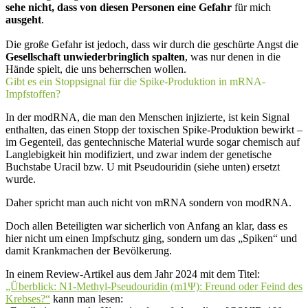
sehe nicht, dass von diesen Personen eine Gefahr
für mich
ausgeht
.
Die große Gefahr ist jedoch, dass wir durch die geschürte Angst die
Gesellschaft unwiederbringlich spalten
, was nur denen in die
Hände spielt, die uns beherrschen wollen.
Gibt es ein Stoppsignal für die Spike-Produktion in mRNA-
Impfstoffen?
In der modRNA, die man den Menschen injizierte, ist kein Signal
enthalten, das einen Stopp der toxischen Spike-Produktion bewirkt –
im Gegenteil, das gentechnische Material wurde sogar chemisch auf
Langlebigkeit hin modifiziert, und zwar indem der genetische
Buchstabe Uracil bzw. U mit Pseudouridin (siehe unten) ersetzt
wurde.
Daher spricht man auch nicht von mRNA sondern von modRNA.
Doch allen Beteiligten war sicherlich von Anfang an klar, dass es
hier nicht um einen Impfschutz ging, sondern um das „Spiken“ und
damit Krankmachen der Bevölkerung.
In einem Review-Artikel aus dem Jahr 2024 mit dem Titel:
„Überblick: N1-Methyl-Pseudouridin (m1Ψ): Freund oder Feind des
Krebses?“
kann man lesen: