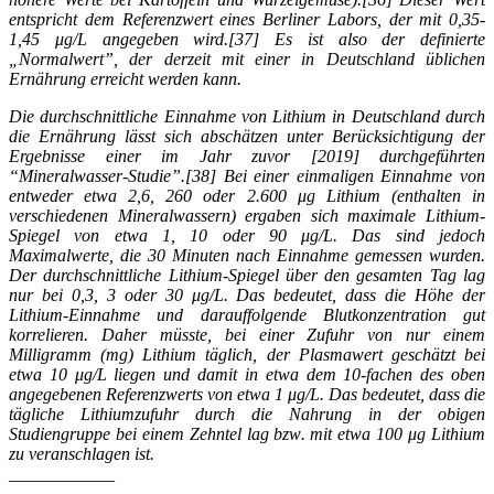
entspricht dem Referenzwert eines Berliner Labors, der mit 0,35-
1,45 μg/L angegeben wird.[37] Es ist also der definierte
„Normalwert”, der derzeit mit einer in Deutschland üblichen
Ernährung erreicht werden kann.
Die durchschnittliche Einnahme von Lithium in Deutschland durch
die Ernährung lässt sich abschätzen unter Berücksichtigung der
Ergebnisse einer im Jahr zuvor [2019] durchgeführten
“Mineralwasser-Studie”.[38] Bei einer einmaligen Einnahme von
entweder etwa 2,6, 260 oder 2.600 μg Lithium (enthalten in
verschiedenen Mineralwassern) ergaben sich maximale Lithium-
Spiegel von etwa 1, 10 oder 90 μg/L. Das sind jedoch
Maximalwerte, die 30 Minuten nach Einnahme gemessen wurden.
Der durchschnittliche Lithium-Spiegel über den gesamten Tag lag
nur bei 0,3, 3 oder 30 μg/L. Das bedeutet, dass die Höhe der
Lithium-Einnahme und darauffolgende Blutkonzentration gut
korrelieren. Daher müsste, bei einer Zufuhr von nur einem
Milligramm (mg) Lithium täglich, der Plasmawert geschätzt bei
etwa 10 μg/L liegen und damit in etwa dem 10-fachen des oben
angegebenen Referenzwerts von etwa 1 μg/L. Das bedeutet, dass die
tägliche Lithiumzufuhr durch die Nahrung in der obigen
Studiengruppe bei einem Zehntel lag bzw. mit etwa 100 μg Lithium
zu veranschlagen ist.
____________