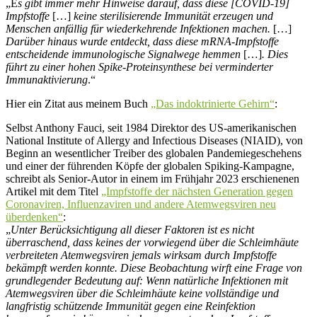
„E
s gibt immer mehr Hinweise darauf, dass diese [COVID-19]
Impfstoffe
[…]
keine sterilisierende Immunität erzeugen und
Menschen anfällig für wiederkehrende Infektionen machen.
[…]
Darüber hinaus wurde entdeckt, dass diese mRNA-Impfstoffe
entscheidende immunologische Signalwege hemmen
[…]
. Dies
führt zu einer hohen Spike-Proteinsynthese bei verminderter
Immunaktivierung
.“
Hier ein Zitat aus meinem Buch
„Das indoktrinierte Gehirn“
:
Selbst Anthony Fauci, seit 1984 Direktor des US-amerikanischen
National Institute of Allergy and Infectious Diseases (NIAID), von
Beginn an wesentlicher Treiber des globalen Pandemiegeschehens
und einer der führenden Köpfe der globalen Spiking-Kampagne,
schreibt als Senior-Autor in einem im Frühjahr 2023 erschienenen
Artikel mit dem Titel
„Impfstoffe der nächsten Generation gegen
Coronaviren, Influenzaviren und andere Atemwegsviren neu
überdenken“
:
„
Unter Berücksichtigung all dieser Faktoren ist es nicht
überraschend, dass keines der vorwiegend über die Schleimhäute
verbreiteten Atemwegsviren jemals wirksam durch Impfstoffe
bekämpft werden konnte. Diese Beobachtung wirft eine Frage von
grundlegender Bedeutung auf: Wenn natürliche Infektionen mit
Atemwegsviren über die Schleimhäute keine vollständige und
langfristig schützende Immunität gegen eine Reinfektion