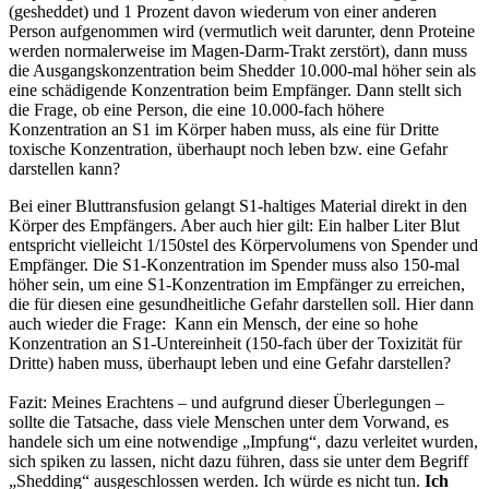
(gesheddet) und 1 Prozent davon wiederum von einer anderen
Person aufgenommen wird (vermutlich weit darunter, denn Proteine
werden normalerweise im Magen-Darm-Trakt zerstört), dann muss
die Ausgangskonzentration beim Shedder 10.000-mal höher sein als
eine schädigende Konzentration beim Empfänger. Dann stellt sich
die Frage, ob eine Person, die eine 10.000-fach höhere
Konzentration an S1 im Körper haben muss, als eine für Dritte
toxische Konzentration, überhaupt noch leben bzw. eine Gefahr
darstellen kann?
Bei einer Bluttransfusion gelangt S1-haltiges Material direkt in den
Körper des Empfängers. Aber auch hier gilt: Ein halber Liter Blut
entspricht vielleicht 1/150stel des Körpervolumens von Spender und
Empfänger. Die S1-Konzentration im Spender muss also 150-mal
höher sein, um eine S1-Konzentration im Empfänger zu erreichen,
die für diesen eine gesundheitliche Gefahr darstellen soll. Hier dann
auch wieder die Frage: Kann ein Mensch, der eine so hohe
Konzentration an S1-Untereinheit (150-fach über der Toxizität für
Dritte) haben muss, überhaupt leben und eine Gefahr darstellen?
Fazit: Meines Erachtens – und aufgrund dieser Überlegungen –
sollte die Tatsache, dass viele Menschen unter dem Vorwand, es
handele sich um eine notwendige „Impfung“, dazu verleitet wurden,
sich spiken zu lassen, nicht dazu führen, dass sie unter dem Begriff
„Shedding“ ausgeschlossen werden. Ich würde es nicht tun.
Ich