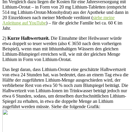
Im Vergleich dazu liegen die Kosten für eine Jahresversorgung mit
Lithium-Orotat – in Form von 20 mg Lithium-Tabletten (entspricht
514 mg Lithium-Orotat-Monohydrat) aus der Apotheke und dann in
20 Einzeldosen nach meiner Methode verdünnt (
siehe meine
Anleitung auf YouTube
) – für die gleiche Familie bei ca. 60 € im
Jahr.
2)
Kurze Halbwertszeit.
Die Einnahme über Heilwasser würde
etwa doppelt so teuer werden (also € 3650 nach dem vorherigen
Beispiel), wenn man mit lithiumhaltigen Wässern den gleichen
Lithium-Blutspiegel erreichen will, wie mit der gleichen Menge
Lithium in Form von Lithium-Orotat.
Das liegt daran, dass Lithium-Orotat eine geschätzte Halbwertszeit
von etwa 24 Stunden hat, was bedeutet, dass an einem Tag etwa die
Hälfte der zugeführten Lithium-Menge ausgeschieden wird, der
verbliebene Rest von etwa 50 % noch zum Blutspiegel beiträgt. Die
Halbwertzeit von Lithium-Ionen im Trinkwasser beträgt jedoch nur
etwa 6 Stunden, sodass, um denselben durchschnittlichen Lithium-
Spiegel zu erhalten, in etwa die doppelte Menge an Lithium
zugeführt werden müsste. Siehe die folgende Grafik: