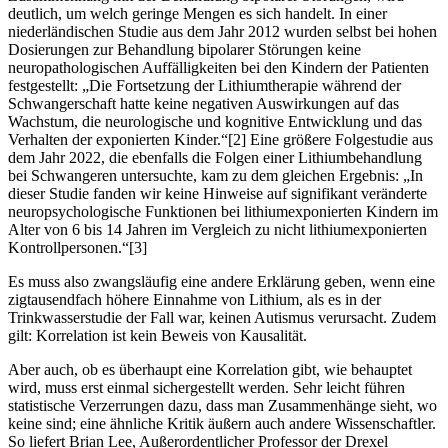
deutlich, um welch geringe Mengen es sich handelt. In einer
niederländischen Studie aus dem Jahr 2012 wurden selbst bei hohen
Dosierungen zur Behandlung bipolarer Störungen keine
neuropathologischen Auffälligkeiten bei den Kindern der Patienten
festgestellt: „Die Fortsetzung der Lithiumtherapie während der
Schwangerschaft hatte keine negativen Auswirkungen auf das
Wachstum, die neurologische und kognitive Entwicklung und das
Verhalten der exponierten Kinder.“[2] Eine größere Folgestudie aus
dem Jahr 2022, die ebenfalls die Folgen einer Lithiumbehandlung
bei Schwangeren untersuchte, kam zu dem gleichen Ergebnis: „In
dieser Studie fanden wir keine Hinweise auf signifikant veränderte
neuropsychologische Funktionen bei lithiumexponierten Kindern im
Alter von 6 bis 14 Jahren im Vergleich zu nicht lithiumexponierten
Kontrollpersonen.“[3]
Es muss also zwangsläufig eine andere Erklärung geben, wenn eine
zigtausendfach höhere Einnahme von Lithium, als es in der
Trinkwasserstudie der Fall war, keinen Autismus verursacht. Zudem
gilt: Korrelation ist kein Beweis von Kausalität.
Aber auch, ob es überhaupt eine Korrelation gibt, wie behauptet
wird, muss erst einmal sichergestellt werden. Sehr leicht führen
statistische Verzerrungen dazu, dass man Zusammenhänge sieht, wo
keine sind; eine ähnliche Kritik äußern auch andere Wissenschaftler.
So liefert Brian Lee, Außerordentlicher Professor der Drexel