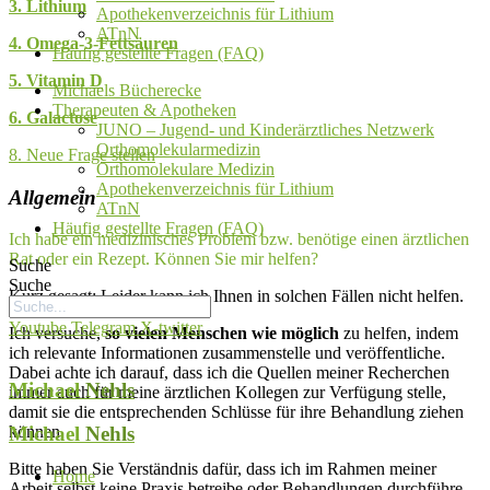
3. Lithium
Apothekenverzeichnis für Lithium
ATnN
4. Omega-3-Fettsäuren
Häufig gestellte Fragen (FAQ)
5. Vitamin D
Michaels Bücherecke
Therapeuten & Apotheken
6. Galactose
JUNO – Jugend- und Kinderärztliches Netzwerk
Orthomolekularmedizin
8. Neue Frage stellen
Orthomolekulare Medizin
Apothekenverzeichnis für Lithium
Allgemein
ATnN
Häufig gestellte Fragen (FAQ)
Ich habe ein medizinisches Problem bzw. benötige einen ärztlichen
Rat oder ein Rezept. Können Sie mir helfen?
Suche
Suche
Kurz gesagt: Leider kann ich Ihnen in solchen Fällen nicht helfen.
Youtube
Telegram
X-twitter
Ich versuche,
so vielen Menschen wie möglich
zu helfen, indem
ich relevante Informationen zusammenstelle und veröffentliche.
Dabei achte ich darauf, dass ich die Quellen meiner Recherchen
Michael
Nehls
immer auch für meine ärztlichen Kollegen zur Verfügung stelle,
damit sie die entsprechenden Schlüsse für ihre Behandlung ziehen
können.
Michael
Nehls
Bitte haben Sie Verständnis dafür, dass ich im Rahmen meiner
Home
Arbeit selbst keine Praxis betreibe oder Behandlungen durchführe.