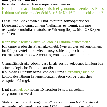
Persönlich nehme ich es morgens nüchtern ein.
Kann Lithium auch homöopathisch eingenommen werden, z. B. als
Lithium carbonicum oder Schüßler Salz Nr. 16 Lithium chloratum?
Diese Produkte enthalten Lithium nur in homöopathischer
Dosierung und damit um ein Vielfaches
zu wenig
, um eine
relevante neuroinflammatorische Wirkung (bspw. über GSK3) zu
entfalten.
Kann man alternativ auch kolloidales Lithium einnehmen?
Ich kenne weder die Pharmakokinetik (wie wird es aufgenommen,
im Körper verteilt und wieder ausgeschieden) noch die
Pharmakodynamik (wie wirkt es) von kolloidalem Lithium.
Grundsätzlich gilt jedoch, dass Li als positiv geladenes Lithium-Ion
seine biologische Funktion ausübt.
Kolloidales Lithium bspw. von der Firma
alternativgesund.de
kolloidales-lithium hat eine Konzentration von 62 ppm, dies
entspricht 62 mg/l.
Laut ihrem
eBook
sollen 15 Tropfen bzw. 1 ml täglich
eingenommen werden.
Stutzig macht die Aussage: „
Kolloidales Lithium hat den Vorteil
gegenüber pharmakologischen Lithiummitteln, dass es keine