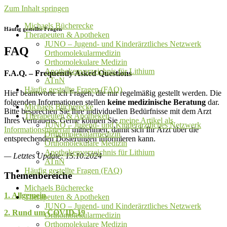
Zum Inhalt springen
Michaels Bücherecke
Häufig gestellte Fragen
Therapeuten & Apotheken
JUNO – Jugend- und Kinderärztliches Netzwerk
FAQ
Orthomolekularmedizin
Orthomolekulare Medizin
Apothekenverzeichnis für Lithium
F.A.Q. – Frequently Asked Questions
ATnN
Häufig gestellte Fragen (FAQ)
Hier beantworte ich Fragen, die mir regelmäßig gestellt werden. Die
folgenden Informationen stellen
keine medizinische Beratung
dar.
Michaels Bücherecke
Bitte besprechen Sie Ihre individuellen Bedürfnisse mit dem Arzt
Therapeuten & Apotheken
Ihres Vertrauens. Gerne können Sie
meine Artikel als
JUNO – Jugend- und Kinderärztliches Netzwerk
Informationsmaterial
mitnehmen, damit sich Ihr Arzt über die
Orthomolekularmedizin
entsprechenden Dosierungen informieren kann.
Orthomolekulare Medizin
Apothekenverzeichnis für Lithium
— Letztes Update: 15.10.2024
ATnN
Häufig gestellte Fragen (FAQ)
Themenbereiche
Michaels Bücherecke
1. Allgemein
Therapeuten & Apotheken
JUNO – Jugend- und Kinderärztliches Netzwerk
2. Rund um COVID-19
Orthomolekularmedizin
Orthomolekulare Medizin