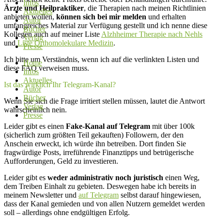
Infos
Ärzte und Heilpraktiker
, die Therapien nach meinen Richtlinien
Aktuelles
anbieten wollen,
können sich bei mir melden
und erhalten
Autor
umfangreiches Material zur Verfügung gestellt und ich nenne diese
Bücher
Kollegen auch auf meiner Liste
Alzhheimer Therapie nach Nehls
Verlag
und
Liste Orthomolekulare Medizin
.
Presse
Ich bitte um Verständnis, wenn ich auf die verlinkten Listen und
Home
diese FAQ verweisen muss.
Infos
Aktuelles
Ist das wirklich Ihr Telegram-Kanal?
Autor
Bücher
Wenn Sie sich die Frage irritiert stellen müssen, lautet die Antwort
Verlag
wahrscheinlich nein.
Presse
Leider gibt es einen
Fake-Kanal auf Telegram
mit über 100k
(sicherlich zum größten Teil gekauften) Followern, der den
Anschein erweckt, ich würde ihn betreiben. Dort finden Sie
fragwürdige Posts, irreführende Finanztipps und betrügerische
Aufforderungen, Geld zu investieren.
Leider gibt es
weder administrativ noch juristisch
einen Weg,
dem Treiben Einhalt zu gebieten. Deswegen habe ich bereits in
meinem Newsletter und
auf Telegram
selbst darauf hingewiesen,
dass der Kanal gemieden und von allen Nutzern gemeldet werden
soll – allerdings ohne endgültigen Erfolg.