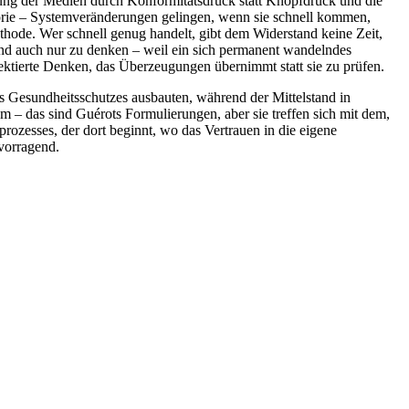
tung der Medien durch Konformitätsdruck statt Knopfdruck und die
heorie – Systemveränderungen gelingen, wenn sie schnell kommen,
thode. Wer schnell genug handelt, gibt dem Widerstand keine Zeit,
and auch nur zu denken – weil ein sich permanent wandelndes
ektierte Denken, das Überzeugungen übernimmt statt sie zu prüfen.
s Gesundheitsschutzes ausbauten, während der Mittelstand in
– das sind Guérots Formulierungen, aber sie treffen sich mit dem,
rozesses, der dort beginnt, wo das Vertrauen in die eigene
rvorragend.