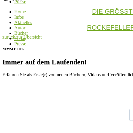
mit Interview
Presse
DIE GRÖSST
Home
Infos
Aktuelles
ROCKEFELLER
Autor
Bücher
zurück zur Übersicht
Verlag
Presse
NEWSLETTER
Immer auf dem Laufenden!
Erfahren Sie als Erste(r) von neuen Büchern, Videos und Veröffentli
V
N