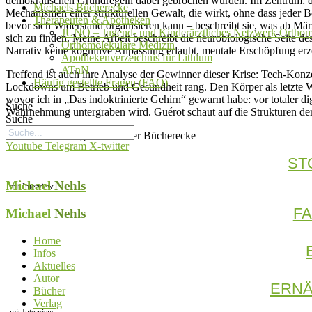
demokratischen Grundregeln dabei gebrochen wurden. Im Zentrum: die
Michaels Bücherecke
Mechanismen einer strukturellen Gewalt, die wirkt, ohne dass jeder 
Therapeuten & Apotheken
bevor sich Widerstand organisieren kann – beschreibt sie, was ab Mär
JUNO – Jugend- und Kinderärztliches Netzwerk Orthom
sich zu finden. Meine Arbeit beschreibt die neurobiologische Seite
Orthomolekulare Medizin
Narrativ keine kognitive Anpassung erlaubt, mentale Erschöpfung erz
Apothekenverzeichnis für Lithium
ATnN
Treffend ist auch ihre Analyse der Gewinner dieser Krise: Tech-Kon
Häufig gestellte Fragen (FAQ)
Lockdowns um Betrieb und Gesundheit rang. Den Körper als letzte Wa
wovor ich in „Das indoktrinierte Gehirn“ gewarnt habe: vor totaler d
Suche
Wahrnehmung untergraben wird. Guérot schaut auf die Strukturen der 
Suche
Weitere Vorschläge aus meiner Bücherecke
Youtube
Telegram
X-twitter
ST
Michael
Nehls
mit Interview
F
Michael
Nehls
Home
Infos
Aktuelles
Autor
ERNÄ
Bücher
Verlag