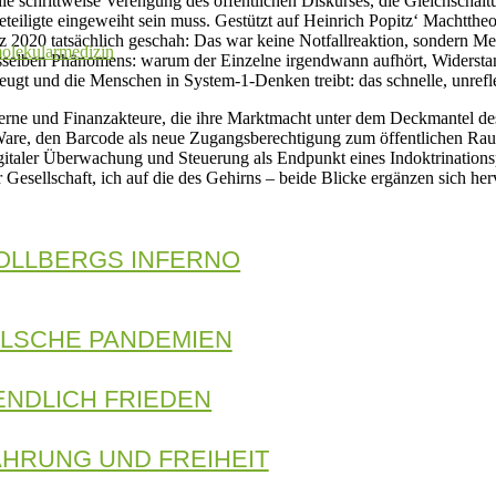
 schrittweise Verengung des öffentlichen Diskurses, die Gleichschal
Beteiligte eingeweiht sein muss. Gestützt auf Heinrich Popitz‘ Machtt
z 2020 tatsächlich geschah: Das war keine Notfallreaktion, sondern Me
olekularmedizin
 desselben Phänomens: warum der Einzelne irgendwann aufhört, Widerst
eugt und die Menschen in System-1-Denken treibt: das schnelle, unrefl
zerne und Finanzakteure, die ihre Marktmacht unter dem Deckmantel de
re, den Barcode als neue Zugangsberechtigung zum öffentlichen Raum 
igitaler Überwachung und Steuerung als Endpunkt eines Indoktrinationsp
Gesellschaft, ich auf die des Gehirns – beide Blicke ergänzen sich he
OLLBERGS INFERNO
ALSCHE PANDEMIEN
ENDLICH FRIEDEN
HRUNG UND FREIHEIT