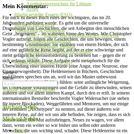
Apothekenverzeichnis für Lithium
Mein Kommentar:
ATnN
Häufig gestellte Fragen (FAQ)
Für mich ist dieses Buch eines der wichtigsten, das im 20.
Jahrhundert publiziert wurde. Es geht um die universelle
Michaels Bücherecke
Dramaturgie von Geschichten, die seit Anbeginn den menschlichen
Therapeuten & Apotheken
Geist „begeistern“ – im wahrsten Sinne des Wortes. Wie Christopher
JUNO – Jugend- und Kinderärztliches Netzwerk
Vogler aufzeigt, folgen alle Geschichten, die uns bewegen, einem
Orthomolekularmedizin
bestimmten Grundmuster: Sie erzählen von einem Helden, der sich
Orthomolekulare Medizin
auf eine gefährliche Reise begibt, auf der er eine schwierige und
Apothekenverzeichnis für Lithium
meist gefährliche Herausforderung zu bestehen hat – gegen die er
ATnN
sich anfangs sträubt. Diese Aufgabe steht metaphorisch für die
Häufig gestellte Fragen (FAQ)
Überwindung einer inneren Hürde (eine Angst, eine Neurose, eine
Unausgewogenheit). Die Heldenreisen in Büchern, Geschichten
Suche
und Filmen sprechen uns an, weil wir das Muster unbewusst
Suche
erspüren und mit dem Helden fühlen: seine anfängliche Weigerung,
ins Unbekannte vorzudringen und die Gefahr zu überwinden, seinen
Youtube
Telegram
X-twitter
äußeren und vor allem inneren Kampf, durch den er reift. In seinem
internationalen Bestseller beschreibt Vogler Widersacher (sie stehen
für innere Blockaden), Weggefährten und Mentoren, um nur einige
Michael
Nehls
der zentralen „Archetypen“ zu nennen, auf dieser äußeren wie
inneren Reise, auf der wir uns alle befinden. Sie zeigen, dass es sich
Michael
Nehls
lohnen kann, den Mut aufzubringen, Neues zu wagen, vor allem
dann, wenn ein weiter so wie bisher uns selbst oder anderen
Home
Menschen, die uns wichtig sind, schadet. Diese Heldenreise ist ein