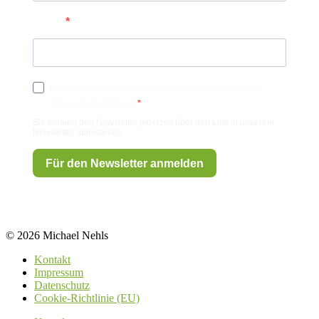
E-Mail
Ich möchte den Newsletter erhalten und akzeptiere die
Datenschutzerklärung.
Sie können den Newsletter jederzeit über den Link in unserem
Newsletter abbestellen.
Für den Newsletter anmelden
© 2026 Michael Nehls
Kontakt
Impressum
Datenschutz
Cookie-Richtlinie (EU)