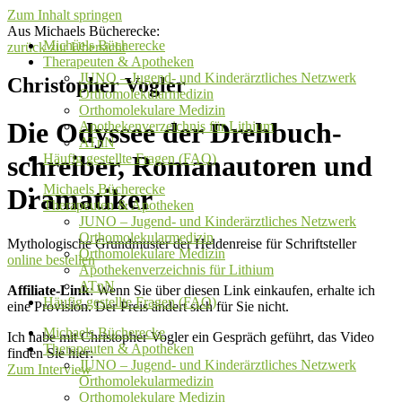
Zum Inhalt springen
Aus Michaels Bücherecke:
Michaels Bücherecke
zurück zur Übersicht
Therapeuten & Apotheken
JUNO – Jugend- und Kinderärztliches Netzwerk
Christopher Vogler
Orthomolekularmedizin
Orthomolekulare Medizin
Die Odyssee der Drehbuch-
Apothekenverzeichnis für Lithium
ATnN
schreiber, Romanautoren und
Häufig gestellte Fragen (FAQ)
Michaels Bücherecke
Dramatiker
Therapeuten & Apotheken
JUNO – Jugend- und Kinderärztliches Netzwerk
Orthomolekularmedizin
Mythologische Grundmuster der Heldenreise für Schriftsteller
Orthomolekulare Medizin
online bestellen
Apothekenverzeichnis für Lithium
ATnN
Affiliate-Link
: Wenn Sie über diesen Link einkaufen, erhalte ich
Häufig gestellte Fragen (FAQ)
eine Provision. Der Preis ändert sich für Sie nicht.
Michaels Bücherecke
Ich habe mit Christopher Vogler ein Gespräch geführt, das Video
Therapeuten & Apotheken
finden Sie hier:
JUNO – Jugend- und Kinderärztliches Netzwerk
Zum Interview
Orthomolekularmedizin
Orthomolekulare Medizin