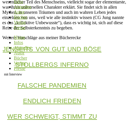
Infos
wesentlicher Teil des Menschseins, vielleicht sogar der elementarste,
Aktuelles
was ihren universellen Charakter erklärt. Sie findet sich in allen
Autor
Mythen, in unseren Träumen und auch im wahren Leben jedes
Bücher
einzelnen von uns, weil wie alle instinktiv wissen (CG Jung nannte
Verlag
es das „kollektive Unbewusste“), dass es wichtig ist, sich auf diese
Presse
Reise der Selbsterkenntnis zu begeben.
Home
Weitere Vorschläge aus meiner Bücherecke
Infos
Aktuelles
JENSEITS VON GUT UND BÖSE
Autor
Bücher
Verlag
STOLLBERGS INFERNO
Presse
mit Interview
FALSCHE PANDEMIEN
ENDLICH FRIEDEN
WER SCHWEIGT, STIMMT ZU