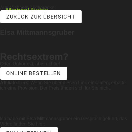
Aus Michaels Bücherecke:
Michael
Nehls
ZURÜCK ZUR ÜBERSICHT
Elsa Mittmannsgruber
Rechtsextrem?
Oder: Unkorrekt, aber richtig!
ONLINE BESTELLEN
Affiliate-Link
: Wenn Sie über diesen Link einkaufen, erhalte
ich eine Provision. Der Preis ändert sich für Sie nicht.
Ich habe mit Elsa Mittmannsgruber ein Gespräch geführt, das
Video finden Sie hier: