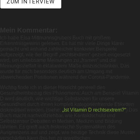
ZUM INTERVIEW
Mein Kommentar:
Ich habe Elsa Mittmannsgrubers Buch mit großem
Erkenntnisgewinn gelesen. Es hat mir viele Dinge klarer
gemacht und anhand zahlreicher konkreter Beispiele
aufgezeigt, wie der Begriff „rechtsextrem“ gezielt eingesetzt
wird, um unliebsame Meinungen zu „framen“ und die
Meinungsvielfalt in eklatantem Maße einzuschränken. Das
wurde für mich besonders deutlich am Umgang mit
abweichenden Positionen während der Corona-Pandemie.
Wichtig finde ich in dieser Hinsicht generell den
Gesundheitsbezug des Phänomens: Auch am Beispiel Vitamin
D wird deutlich, wie wichtige Substanzen für unsere
Gesundheit durch ihnen komplett kategorienfremde Etiketten
diskreditiert werden. (siehe:
„Ist Vitamin D rechtsextrem?“
) Das
Buch macht nachvollziehbar, wie Kontaktschuld und
Selbstzensur Debatten in Medien, Medizin und Bildung
lähmen. Es greift auch historische Systematiken des
Ausgrenzens auf und zeigt, wie heutige Technik diese Muster
verschärfen kann (bis hin zu orwellschen