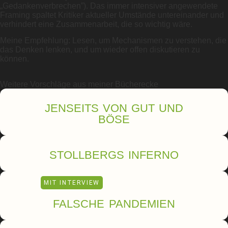
„Gedankenverbrechen”). Das immer intensiver angewendete
Framing spaltet Kritiker aktueller Umstände untereinander und
verhindert eine Zusammenarbeit, die so wichtig wäre.
Meine Empfehlung: Lesen, um Mechanismen zu verstehen, die
das Denken lenken, und um wieder offen diskutieren zu
können.
Weitere Vorschläge aus meiner Bücherecke
JENSEITS VON GUT UND
BÖSE
STOLLBERGS INFERNO
MIT INTERVIEW
FALSCHE PANDEMIEN