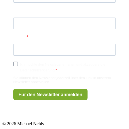
Nachname
E-Mail
Ich möchte den Newsletter erhalten und akzeptiere die
Datenschutzerklärung.
Sie können den Newsletter jederzeit über den Link in unserem
Newsletter abbestellen.
Für den Newsletter anmelden
© 2026 Michael Nehls