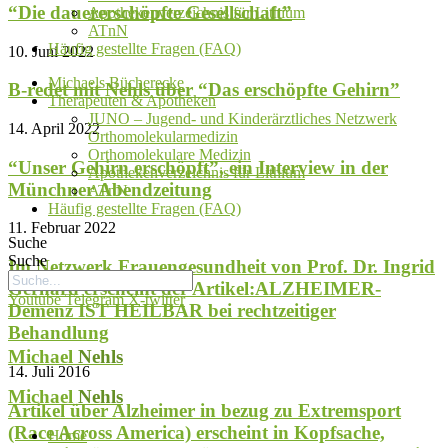
“Die dauererschöpfte Gesellschaft”
Apothekenverzeichnis für Lithium
ATnN
Häufig gestellte Fragen (FAQ)
10. Juni 2022
Michaels Bücherecke
B-redet mit Nehls über “Das erschöpfte Gehirn”
Therapeuten & Apotheken
JUNO – Jugend- und Kinderärztliches Netzwerk
14. April 2022
Orthomolekularmedizin
Orthomolekulare Medizin
“Unser Gehirn erschöpft”, ein Interview in der
Apothekenverzeichnis für Lithium
Münchner Abendzeitung
ATnN
Häufig gestellte Fragen (FAQ)
11. Februar 2022
Suche
Suche
Im Netzwerk Frauengesundheit von Prof. Dr. Ingrid
Gerhard erscheint der Artikel:ALZHEIMER-
Youtube
Telegram
X-twitter
Demenz IST HEILBAR bei rechtzeitiger
Behandlung
Michael
Nehls
14. Juli 2016
Michael
Nehls
Artikel über Alzheimer in bezug zu Extremsport
(Race Across America) erscheint in Kopfsache,
Home