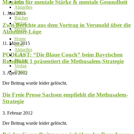
Magazin für mentale Stärke & mentale Gesundheit
Infos
Aktuelles
Autor
1. Juni 2015
Bücher
Verlag
Zwei Berichte aus dem Vortrag in Versmold über die
Presse
Alzheimer-Lüge
Home
11. März 2015
Infos
Aktuelles
PODCAST: “Die Blaue Couch” beim Bayrischen
Autor
Bücher
Rundfunk 1 präsentiert die Methusalem-Strategie
Verlag
Presse
3. April 2012
Der Beitrag wurde leider gelöscht.
Die Freie Presse Sachsen empfiehlt die Methusalem-
Strategie
3. Februar 2012
Der Beitrag wurde leider gelöscht.