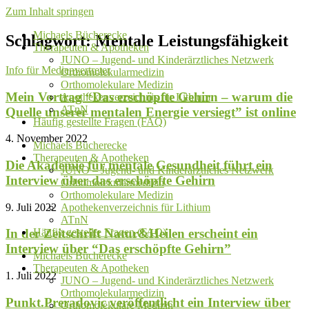
Zum Inhalt springen
Michaels Bücherecke
Schlagwort: Mentale Leistungsfähigkeit
Therapeuten & Apotheken
JUNO – Jugend- und Kinderärztliches Netzwerk
Info für Medienvertreter
Orthomolekularmedizin
Orthomolekulare Medizin
Mein Vortrag “Das erschöpfte Gehirn – warum die
Apothekenverzeichnis für Lithium
ATnN
Quelle unserer mentalen Energie versiegt” ist online
Häufig gestellte Fragen (FAQ)
4. November 2022
Michaels Bücherecke
Therapeuten & Apotheken
Die Akademie für mentale Gesundheit führt ein
JUNO – Jugend- und Kinderärztliches Netzwerk
Interview über das erschöpfte Gehirn
Orthomolekularmedizin
Orthomolekulare Medizin
9. Juli 2022
Apothekenverzeichnis für Lithium
ATnN
Häufig gestellte Fragen (FAQ)
In der Zeitschrift Natur&Heilen erscheint ein
Interview über “Das erschöpfte Gehirn”
Michaels Bücherecke
Therapeuten & Apotheken
1. Juli 2022
JUNO – Jugend- und Kinderärztliches Netzwerk
Orthomolekularmedizin
Punkt.Preradovic veröffentlicht ein Interview über
Orthomolekulare Medizin