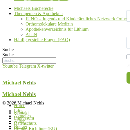
N
Michaels Bücherecke
Therapeuten & Apotheken
JUNO – Jugend- und Kinderärztliches Netzwerk Orthom
Orthomolekulare Medizin
Apothekenverzeichnis für Lithium
E
ATnN
Häufig gestellte Fragen (FAQ)
Suche
Suche
Si
Youtube
Telegram
X-twitter
Michael
Nehls
Michael
Nehls
© 2026 Michael Nehls
Home
Infos
Kontakt
Aktuelles
Impressum
Autor
Datenschutz
Bücher
Cookie-Richtlinie (EU)