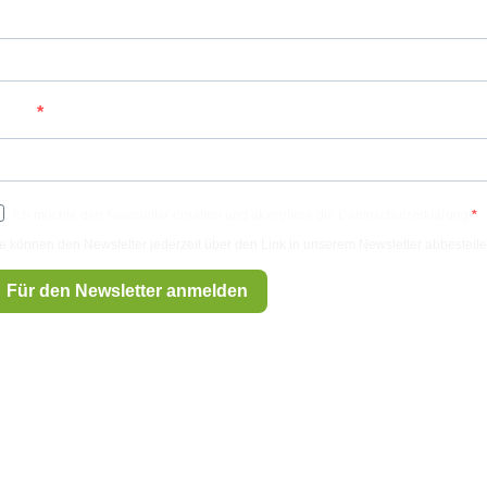
achname
olekularmedizin
-Mail
Ich möchte den Newsletter erhalten und akzeptiere die Datenschutzerklärung.
e können den Newsletter jederzeit über den Link in unserem Newsletter abbestelle
Für den Newsletter anmelden