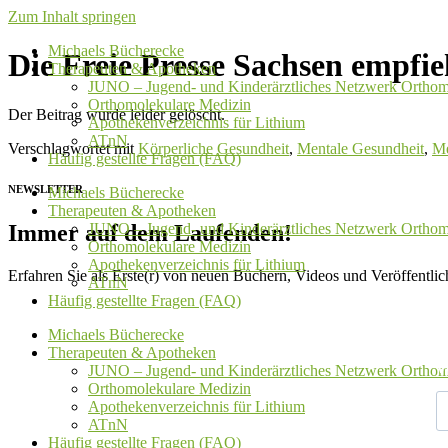
Zum Inhalt springen
Michaels Bücherecke
Die Freie Presse Sachsen empfie
Therapeuten & Apotheken
JUNO – Jugend- und Kinderärztliches Netzwerk Orthom
Orthomolekulare Medizin
Der Beitrag wurde leider gelöscht.
Apothekenverzeichnis für Lithium
ATnN
Verschlagwortet mit
Körperliche Gesundheit
,
Mentale Gesundheit
,
Me
Häufig gestellte Fragen (FAQ)
NEWSLETTER
Michaels Bücherecke
Therapeuten & Apotheken
Immer auf dem Laufenden!
JUNO – Jugend- und Kinderärztliches Netzwerk Orthom
Orthomolekulare Medizin
Apothekenverzeichnis für Lithium
Erfahren Sie als Erste(r) von neuen Büchern, Videos und Veröffentli
ATnN
Häufig gestellte Fragen (FAQ)
Michaels Bücherecke
Therapeuten & Apotheken
V
JUNO – Jugend- und Kinderärztliches Netzwerk Orthom
Orthomolekulare Medizin
Apothekenverzeichnis für Lithium
ATnN
Häufig gestellte Fragen (FAQ)