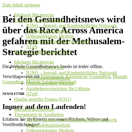
Zum Inhalt springen
Michaels Bücherecke
Bei den Gesundheitsnews wird
Therapeuten & Apotheken
JUNO – Jugend- und Kinderärztliches Netzwerk
über das Race Across America
Orthomolekularmedizin
Orthomolekulare Medizin
gefahren mit der Methusalem-
Apothekenverzeichnis für Lithium
ATnN
Strategie berichtet
Häufig gestellte Fragen (FAQ)
Michaels Bücherecke
Die Website Gesundheitsnews Imedo ist leider offline.
Therapeuten & Apotheken
JUNO – Jugend- und Kinderärztliches Netzwerk
Verschlagwortet mit
Extremsport
,
Körperliche Gesundheit
,
Mentale
Orthomolekularmedizin
Gesundheit
,
Mentale Leistungsfähigkeit
Orthomolekulare Medizin
Apothekenverzeichnis für Lithium
ATnN
NEWSLETTER
Häufig gestellte Fragen (FAQ)
Immer auf dem Laufenden!
Michaels Bücherecke
Therapeuten & Apotheken
Erfahren Sie als Erste(r) von neuen Büchern, Videos und
JUNO – Jugend- und Kinderärztliches Netzwerk
Veröffentlichungen!
Orthomolekularmedizin
Orthomolekulare Medizin