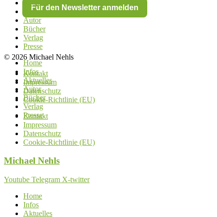
Infos
Für den Newsletter anmelden
Aktuelles
Autor
Bücher
Verlag
Presse
© 2026 Michael Nehls
Home
Infos
Kontakt
Aktuelles
Impressum
Autor
Datenschutz
Bücher
Cookie-Richtlinie (EU)
Verlag
Presse
Kontakt
Impressum
Datenschutz
Cookie-Richtlinie (EU)
Michael
Nehls
Youtube
Telegram
X-twitter
Home
Infos
Aktuelles