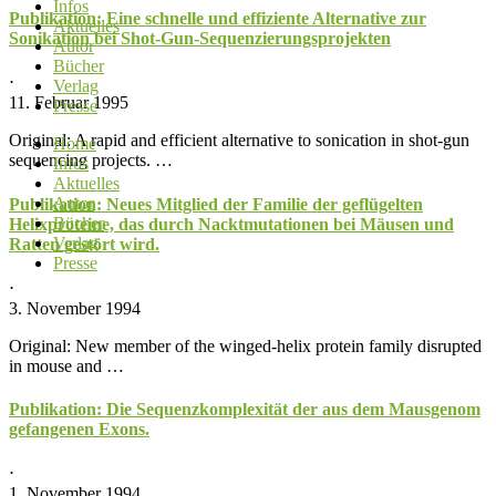
Infos
Publikation: Eine schnelle und effiziente Alternative zur
Aktuelles
Sonikation bei Shot-Gun-Sequenzierungsprojekten
Autor
Bücher
⋅
Verlag
11. Februar 1995
Presse
Original: A rapid and efficient alternative to sonication in shot-gun
Home
sequencing projects. …
Infos
Aktuelles
Autor
Publikation: Neues Mitglied der Familie der geflügelten
Bücher
Helixproteine, das durch Nacktmutationen bei Mäusen und
Verlag
Ratten gestört wird.
Presse
⋅
3. November 1994
Original: New member of the winged-helix protein family disrupted
in mouse and …
Publikation: Die Sequenzkomplexität der aus dem Mausgenom
gefangenen Exons.
⋅
1. November 1994