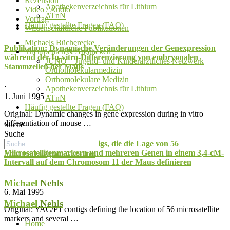
Rezension
Apothekenverzeichnis für Lithium
Video / Audio
ATnN
Vortrag
Häufig gestellte Fragen (FAQ)
Wissenschaftliche Publikationen
Michaels Bücherecke
Publikation: Dynamische Veränderungen der Genexpression
Therapeuten & Apotheken
während der In-vitro-Differenzierung von embryonalen
JUNO – Jugend- und Kinderärztliches Netzwerk
Stammzellen der Maus
Orthomolekularmedizin
Orthomolekulare Medizin
⋅
Apothekenverzeichnis für Lithium
1. Juni 1995
ATnN
Häufig gestellte Fragen (FAQ)
Original: Dynamic changes in gene expression during in vitro
differentiation of mouse …
Suche
Suche
Publikation: YAC/P1-Contigs, die die Lage von 56
Mikrosatellitenmarkern und mehreren Genen in einem 3,4-cM-
Youtube
Telegram
X-twitter
Intervall auf dem Chromosom 11 der Maus definieren
Michael
Nehls
⋅
6. Mai 1995
Michael
Nehls
Original: YAC/P1 contigs defining the location of 56 microsatellite
markers and several …
Home