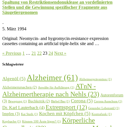
Spaltung von Restriktionsendonuklease an vordefinierten
Stellen und die Gewinnung spezifischer Fragmente aus
Säugetiergenomen
⋅
5. März 1994
Original: Neomycin- and hygromycin-resistance expression
cassettes containing an artificial triple-helix site and …
« Previous
1
…
21
22
23
24
Next »
Schlagwörter
Alzheimer
(61)
Algenöl
(5)
Alzheimerprävention
(1)
ATnN -
Alzheimerursachen
(2)
Anwälte für Aufklärung
(1)
Alzheimertherapie nach Nehls
(23)
Autorenforum
Corona
(5)
(3)
Buchkritik
(2)
Bewegung
(1)
Bärbel Bas
(1)
Corona Ausschuss
(1)
Extremsport
(12)
Dr. Karl Lauterbach
(4)
Gesunder Lebensstil
(1)
Kochen mit Köpfchen
(5)
Impfen
(3)
Kai Stuth
(1)
Kontrafunk
(1)
Körperliche
Kopfsache
(1)
Können 100 Ärzte lügen?
(1)