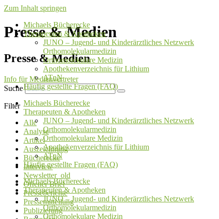
Zum Inhalt springen
Michaels Bücherecke
Presse & Medien
Therapeuten & Apotheken
JUNO – Jugend- und Kinderärztliches Netzwerk
Orthomolekularmedizin
Presse & Medien
Orthomolekulare Medizin
Apothekenverzeichnis für Lithium
ATnN
Info für Medienvertreter
Häufig gestellte Fragen (FAQ)
Suche
Michaels Bücherecke
Filter
Therapeuten & Apotheken
JUNO – Jugend- und Kinderärztliches Netzwerk
Alle
Orthomolekularmedizin
Analyse
Orthomolekulare Medizin
Artikel
Apothekenverzeichnis für Lithium
Auszeichnung
ATnN
Bücherecke
Häufig gestellte Fragen (FAQ)
Interview
Newsletter_old
Michaels Bücherecke
Offener Brief
Therapeuten & Apotheken
Presseberichte
JUNO – Jugend- und Kinderärztliches Netzwerk
Pressemitteilung
Orthomolekularmedizin
Publizierung
Orthomolekulare Medizin