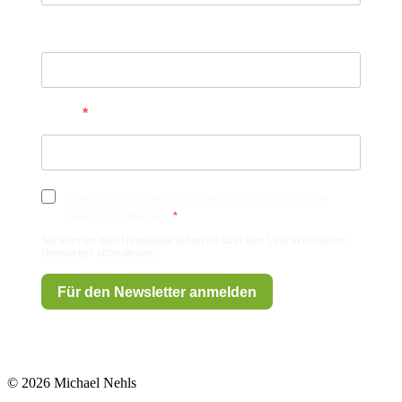
Nachname
E-Mail
Ich möchte den Newsletter erhalten und akzeptiere die
Datenschutzerklärung.
Sie können den Newsletter jederzeit über den Link in unserem
Newsletter abbestellen.
Für den Newsletter anmelden
© 2026 Michael Nehls