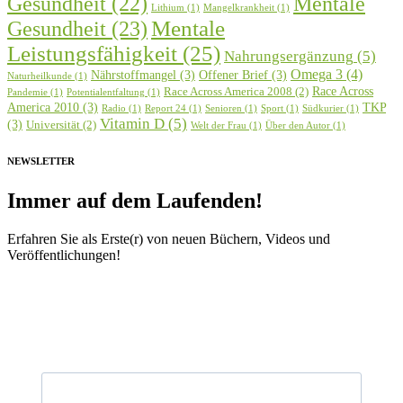
Mentale
Gesundheit
(22)
Lithium
(1)
Mangelkrankheit
(1)
Gesundheit
(23)
Mentale
Leistungsfähigkeit
(25)
Nahrungsergänzung
(5)
Omega 3
(4)
Nährstoffmangel
(3)
Offener Brief
(3)
Naturheilkunde
(1)
Race Across
Race Across America 2008
(2)
Pandemie
(1)
Potentialentfaltung
(1)
America 2010
(3)
TKP
Radio
(1)
Report 24
(1)
Senioren
(1)
Sport
(1)
Südkurier
(1)
Vitamin D
(5)
(3)
Universität
(2)
Welt der Frau
(1)
Über den Autor
(1)
NEWSLETTER
Immer auf dem Laufenden!
Erfahren Sie als Erste(r) von neuen Büchern, Videos und
Veröffentlichungen!
Vorname