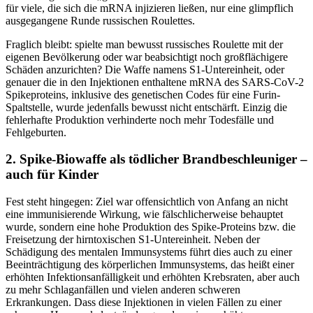
für viele, die sich die mRNA injizieren ließen, nur eine glimpflich
ausgegangene Runde russischen Roulettes.
Fraglich bleibt: spielte man bewusst russisches Roulette mit der
eigenen Bevölkerung oder war beabsichtigt noch großflächigere
Schäden anzurichten? Die Waffe namens S1-Untereinheit, oder
genauer die in den Injektionen enthaltene mRNA des SARS-CoV-2
Spikeproteins, inklusive des genetischen Codes für eine Furin-
Spaltstelle, wurde jedenfalls bewusst nicht entschärft. Einzig die
fehlerhafte Produktion verhinderte noch mehr Todesfälle und
Fehlgeburten.
2.
Spike-Biowaffe als tödlicher Brandbeschleuniger –
auch für Kinder
Fest steht hingegen: Ziel war offensichtlich von Anfang an nicht
eine immunisierende Wirkung, wie fälschlicherweise behauptet
wurde, sondern eine hohe Produktion des Spike-Proteins bzw. die
Freisetzung der hirntoxischen S1-Untereinheit. Neben der
Schädigung des mentalen Immunsystems führt dies auch zu einer
Beeinträchtigung des körperlichen Immunsystems, das heißt einer
erhöhten Infektionsanfälligkeit und erhöhten Krebsraten, aber auch
zu mehr Schlaganfällen und vielen anderen schweren
Erkrankungen. Dass diese Injektionen in vielen Fällen zu einer