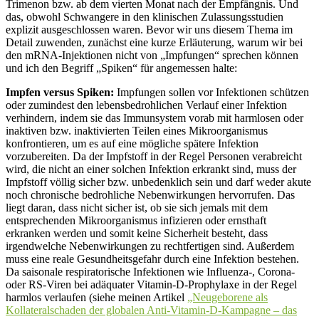
Trimenon bzw. ab dem vierten Monat nach der Empfängnis. Und
das, obwohl Schwangere in den klinischen Zulassungsstudien
explizit ausgeschlossen waren. Bevor wir uns diesem Thema im
Detail zuwenden, zunächst eine kurze Erläuterung, warum wir bei
den mRNA-Injektionen nicht von „Impfungen“ sprechen können
und ich den Begriff „Spiken“ für angemessen halte:
Impfen versus Spiken:
Impfungen sollen vor Infektionen schützen
oder zumindest den lebensbedrohlichen Verlauf einer Infektion
verhindern, indem sie das Immunsystem vorab mit harmlosen oder
inaktiven bzw. inaktivierten Teilen eines Mikroorganismus
konfrontieren, um es auf eine mögliche spätere Infektion
vorzubereiten. Da der Impfstoff in der Regel Personen verabreicht
wird, die nicht an einer solchen Infektion erkrankt sind, muss der
Impfstoff völlig sicher bzw. unbedenklich sein und darf weder akute
noch chronische bedrohliche Nebenwirkungen hervorrufen. Das
liegt daran, dass nicht sicher ist, ob sie sich jemals mit dem
entsprechenden Mikroorganismus infizieren oder ernsthaft
erkranken werden und somit keine Sicherheit besteht, dass
irgendwelche Nebenwirkungen zu rechtfertigen sind. Außerdem
muss eine reale Gesundheitsgefahr durch eine Infektion bestehen.
Da saisonale respiratorische Infektionen wie Influenza-, Corona-
oder RS-Viren bei adäquater Vitamin-D-Prophylaxe in der Regel
harmlos verlaufen (siehe meinen Artikel
„Neugeborene als
Kollateralschaden der globalen Anti-Vitamin-D-Kampagne – das