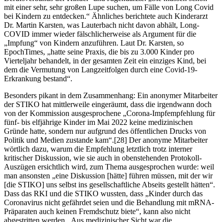
mit einer sehr, sehr großen Lupe suchen, um Fälle von Long Covid
bei Kindern zu entdecken.“ Ähnliches berichtete auch Kinderarzt
Dr. Martin Karsten, was Lauterbach nicht davon abhält, Long-
COVID immer wieder fälschlicherweise als Argument für die
„Impfung“ von Kindern anzuführen. Laut Dr. Karsten, so
EpochTimes, „hatte seine Praxis, die bis zu 3.000 Kinder pro
Vierteljahr behandelt, in der gesamten Zeit ein einziges Kind, bei
dem die Vermutung von Langzeitfolgen durch eine Covid-19-
Erkrankung bestand“.
Besonders pikant in dem Zusammenhang: Ein anonymer Mitarbeiter
der STIKO hat mittlerweile eingeräumt, dass die irgendwann doch
von der Kommission ausgesprochene „Corona-Impfempfehlung für
fünf- bis elfjährige Kinder im Mai 2022 keine medizinischen
Gründe hatte, sondern nur aufgrund des öffentlichen Drucks von
Politik und Medien zustande kam“.[28] Der anonyme Mitarbeiter
wörtlich dazu, warum die Empfehlung letztlich trotz interner
kritischer Diskussion, wie sie auch in obenstehenden Protokoll-
Auszügen ersichtlich wird, zum Thema ausgesprochen wurde: weil
man ansonsten „eine Diskussion [hätte] führen müssen, mit der wir
[die STIKO] uns selbst ins gesellschaftliche Abseits gestellt hätten“.
Dass das RKI und die STIKO wussten, dass „Kinder durch das
Coronavirus nicht gefährdet seien und die Behandlung mit mRNA-
Präparaten auch keinen Fremdschutz biete“, kann also nicht
abgestritten werden. Aus medizinischer Sicht war die