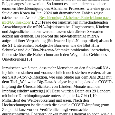
Folgen angesehen werden. So kommt es unter anderem zu einer
enormen Beschleunigung des Alzheimer-Prozesses, wie eine große
Studie aus Korea im Juni 2024 mit dramatischen Zahlen zeigte
(siehe meinen Artikel
„Beschleunigte Alzheimer-Entwicklung nach
mRNA-Injektion“
). Zur Frage der langfristigen hirnschädigenden
Auswirkungen die mRNA-Injektionen bei Ungeborenen, Kindern
und Jugendlichen haben werden, lassen sich düstere Szenarien
derzeit nur erahnen. Da sowohl die biowaffenfähige mRNA
aufgrund ihrer Verpackung (Stichwort: Lipid-Nanopartikel) als auch
die S1-Untereinheit biologische Barrieren wie die Blut-Hirn-
Schranke und die Blut-Plazenta-Schranke problemlos überwinden,
finden sie über die Nabelschnur auch den Weg in das Gehirn des
Ungeborenen.[15]
Inzwischen weiß man, dass mehr Menschen an den Spike-mRNA-
Injektionen starben und voraussichtlich noch sterben werden, als an
der SARS-CoV-2-Infektion, wie eine Studie aus dem Jahr 2023 mit
dem Titel „Weltweite Big-Data-Analyse legt nahe, dass die COVID-
Impfung die Übersterblichkeit von Ländern Monate nach der
Impfung erhöht“ aufzeigt.[16] Dazu wurden Daten aus 29 Ländern
mit hoher Durchimpfungsrate untersucht, die 14,7 % (1,19
Milliarden) der Weltbevölkerung umfassen. Nach den
Hochrechnungen ist die durch die aktuelle COVID-Impfung (zum
Zeitpunkt kurz vor der Veröffentlichung) verursachte
durchschnittliche Übersterblichkeit mehr als dreimal so hoch wie die