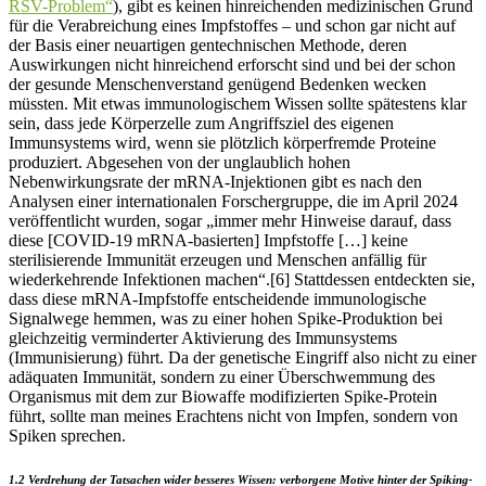
RSV-Problem“
), gibt es keinen hinreichenden medizinischen Grund
für die Verabreichung eines Impfstoffes – und schon gar nicht auf
der Basis einer neuartigen gentechnischen Methode, deren
Auswirkungen nicht hinreichend erforscht sind und bei der schon
der gesunde Menschenverstand genügend Bedenken wecken
müssten. Mit etwas immunologischem Wissen sollte spätestens klar
sein, dass jede Körperzelle zum Angriffsziel des eigenen
Immunsystems wird, wenn sie plötzlich körperfremde Proteine
produziert. Abgesehen von der unglaublich hohen
Nebenwirkungsrate der mRNA-Injektionen gibt es nach den
Analysen einer internationalen Forschergruppe, die im April 2024
veröffentlicht wurden, sogar „immer mehr Hinweise darauf, dass
diese [COVID-19 mRNA-basierten] Impfstoffe […] keine
sterilisierende Immunität erzeugen und Menschen anfällig für
wiederkehrende Infektionen machen“.[6] Stattdessen entdeckten sie,
dass diese mRNA-Impfstoffe entscheidende immunologische
Signalwege hemmen, was zu einer hohen Spike-Produktion bei
gleichzeitig verminderter Aktivierung des Immunsystems
(Immunisierung) führt. Da der genetische Eingriff also nicht zu einer
adäquaten Immunität, sondern zu einer Überschwemmung des
Organismus mit dem zur Biowaffe modifizierten Spike-Protein
führt, sollte man meines Erachtens nicht von Impfen, sondern von
Spiken sprechen.
1.2 Verdrehung der Tatsachen wider besseres Wissen: verborgene Motive hinter der Spiking-