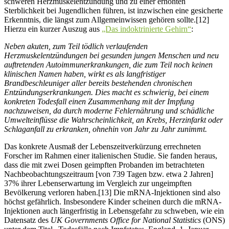
schweren Herzmuskelentzündung und zu einer erhöhten
Sterblichkeit bei Jugendlichen führen, ist inzwischen eine gesicherte
Erkenntnis, die längst zum Allgemeinwissen gehören sollte.[12]
Hierzu ein kurzer Auszug aus
„Das indoktrinierte Gehirn“
:
Neben akuten, zum Teil tödlich verlaufenden
Herzmuskelentzündungen bei gesunden jungen Menschen und neu
auftretenden Autoimmunerkrankungen, die zum Teil noch keinen
klinischen Namen haben, wirkt es als langfristiger
Brandbeschleuniger aller bereits bestehenden chronischen
Entzündungserkrankungen. Dies macht es schwierig, bei einem
konkreten Todesfall einen Zusammenhang mit der Impfung
nachzuweisen, da durch moderne Fehlernährung und schädliche
Umwelteinflüsse die Wahrscheinlichkeit, an Krebs, Herzinfarkt oder
Schlaganfall zu erkranken, ohnehin von Jahr zu Jahr zunimmt.
Das konkrete Ausmaß der Lebenszeitverkürzung errechneten
Forscher im Rahmen einer italienischen Studie. Sie fanden heraus,
dass die mit zwei Dosen geimpften Probanden im betrachteten
Nachbeobachtungszeitraum [von 739 Tagen bzw. etwa 2 Jahren]
37% ihrer Lebenserwartung im Vergleich zur ungeimpften
Bevölkerung verloren haben.[13] Die mRNA-Injektionen sind also
höchst gefährlich. Insbesondere Kinder scheinen durch die mRNA-
Injektionen auch längerfristig in Lebensgefahr zu schweben, wie ein
Datensatz des
UK Governments Office for National Statistics
(ONS)