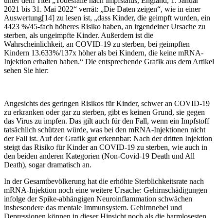
unter dem Titel „Todesfälle nach Impfstatus, England, 1. Januar
2021 bis 31. Mai 2022“ verrät: „Die Daten zeigen“, wie in einer
Auswertung[14] zu lesen ist, „dass Kinder, die geimpft wurden, ein
4423 %/45-fach höheres Risiko haben, an irgendeiner Ursache zu
sterben, als ungeimpfte Kinder. Außerdem ist die
Wahrscheinlichkeit, an COVID-19 zu sterben, bei geimpften
Kindern 13.633%/137x höher als bei Kindern, die keine mRNA-
Injektion erhalten haben.“ Die entsprechende Grafik aus dem Artikel
sehen Sie hier:
Angesichts des geringen Risikos für Kinder, schwer an COVID-19
zu erkranken oder gar zu sterben, gibt es keinen Grund, sie gegen
das Virus zu impfen. Das gilt auch für den Fall, wenn ein Impfstoff
tatsächlich schützen würde, was bei den mRNA-Injektionen nicht
der Fall ist. Auf der Grafik gut erkennbar: Nach der dritten Injektion
steigt das Risiko für Kinder an COVID-19 zu sterben, wie auch in
den beiden anderen Kategorien (Non-Covid-19 Death und All
Death), sogar dramatisch an.
In der Gesamtbevölkerung hat die erhöhte Sterblichkeitsrate nach
mRNA-Injektion noch eine weitere Ursache: Gehirnschädigungen
infolge der Spike-abhängigen Neuroinflammation schwächen
insbesondere das mentale Immunsystem. Gehirnnebel und
Depressionen können in dieser Hinsicht noch als die harmlosesten