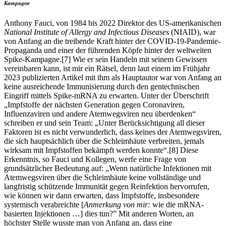
Kampagne
Anthony Fauci, von 1984 bis 2022 Direktor des US-amerikanischen
National Institute of Allergy and Infectious Diseases
(NIAID), war
von Anfang an die treibende Kraft hinter der COVID-19-Pandemie-
Propaganda und einer der führenden Köpfe hinter der weltweiten
Spike-Kampagne.[7] Wie er sein Handeln mit seinem Gewissen
vereinbaren kann, ist mir ein Rätsel, denn laut einem im Frühjahr
2023 publizierten Artikel mit ihm als Hauptautor war von Anfang an
keine ausreichende Immunisierung durch den gentechnischen
Eingriff mittels Spike-mRNA zu erwarten. Unter der Überschrift
„Impfstoffe der nächsten Generation gegen Coronaviren,
Influenzaviren und andere Atemwegsviren neu überdenken“
schreiben er und sein Team: „Unter Berücksichtigung all dieser
Faktoren ist es nicht verwunderlich, dass keines der Atemwegsviren,
die sich hauptsächlich über die Schleimhäute verbreiten, jemals
wirksam mit Impfstoffen bekämpft werden konnte“.[8] Diese
Erkenntnis, so Fauci und Kollegen, werfe eine Frage von
grundsätzlicher Bedeutung auf: „Wenn natürliche Infektionen mit
Atemwegsviren über die Schleimhäute keine vollständige und
langfristig schützende Immunität gegen Reinfektion hervorrufen,
wie können wir dann erwarten, dass Impfstoffe, insbesondere
systemisch verabreichte [
Anmerkung von mir:
wie die mRNA-
basierten Injektionen …] dies tun?” Mit anderen Worten, an
höchster Stelle wusste man von Anfang an, dass eine