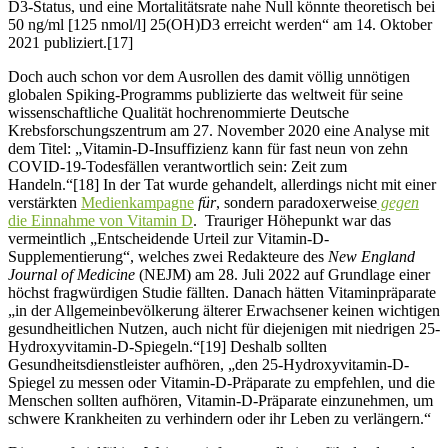
D3-Status, und eine Mortalitätsrate nahe Null könnte theoretisch bei
50 ng/ml [125 nmol/l] 25(OH)D3 erreicht werden“ am 14. Oktober
2021 publiziert.[17]
Doch auch schon vor dem Ausrollen des damit völlig unnötigen
globalen Spiking-Programms publizierte das weltweit für seine
wissenschaftliche Qualität hochrenommierte Deutsche
Krebsforschungszentrum am 27. November 2020 eine Analyse mit
dem Titel: „Vitamin-D-Insuffizienz kann für fast neun von zehn
COVID-19-Todesfällen verantwortlich sein: Zeit zum
Handeln.“[18] In der Tat wurde gehandelt, allerdings nicht mit einer
verstärkten
Medienkampagne
für
, sondern paradoxerweise
gegen
die Einnahme von Vitamin D
. Trauriger Höhepunkt war das
vermeintlich „Entscheidende Urteil zur Vitamin-D-
Supplementierung“, welches zwei Redakteure des
New England
Journal of Medicine
(NEJM) am 28. Juli 2022 auf Grundlage einer
höchst fragwürdigen Studie fällten. Danach hätten Vitaminpräparate
„in der Allgemeinbevölkerung älterer Erwachsener keinen wichtigen
gesundheitlichen Nutzen, auch nicht für diejenigen mit niedrigen 25-
Hydroxyvitamin-D-Spiegeln.“[19] Deshalb sollten
Gesundheitsdienstleister aufhören, „den 25-Hydroxyvitamin-D-
Spiegel zu messen oder Vitamin-D-Präparate zu empfehlen, und die
Menschen sollten aufhören, Vitamin-D-Präparate einzunehmen, um
schwere Krankheiten zu verhindern oder ihr Leben zu verlängern.“