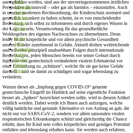
Infos
anempfohlen werden, sind aus der unvoreingenommenen ärztlichen
Aktuelles
Perspektive als sinnvoll – oder gar als harmlos – einzustufen. Auch
Autor
in unserer modernen Rechtsordnung, die Kinderschutz normiert und
Bücher
gesetzlich verankert zu haben scheint, ist es von entscheidender
Verlag
Bedeutung, sich selbst zu informieren und durch eigenes Wissen in
Presse
der Lage zu sein, Verantwortung für das gesundheitliche
Wohlergehen des eigenen Nachwuchses zu übernehmen. Denn
Home
leider ist die körperliche und vor allem psychische Gesundheit
Infos
unserer Kinder zunehmend in Gefahr. Aktuell drohen weitreichende
Aktuelles
und teilweise prinzipiell unabsehbare Folgen durch internationale
Autor
Bestrebungen, jeden Menschen bereits vor seiner Geburt durch
Bücher
Injektion von gentechnisch verändertem viralem Erbmaterial vor
Verlag
einer Erkrankung zu „schützen“, welche für sie gar keine Gefahr
Presse
darstellt – und sie damit zu schädigen und sogar lebenslang zu
verändern.
Warum dieser als „Impfung gegen COVID-19“ getarnte
gentechnische Eingriff im Hinblick auf seine eigentliche Funktion
besser als „Spiken“ bezeichnet werden sollte, wird in diesem Artikel
deutlich werden. Dabei werde ich Ihnen auch aufzeigen, welche
völlig natürliche und gesunde Alternative es von Anfang an gab, die
nicht nur vor SARS-CoV-2, sondern vor allem saisonalen viralen
respiratorischen Erkrankungen schützt und gleichzeitig die Chance
erhöht, dass Ihr Kind sein volles körperliches und geistiges Potential
entfalten und lebenslang erhalten kann. Sie werden auch erfahren,