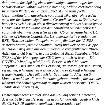
dann, wenn das Spiking einen nachhaltigen immunologischen
Schutz erwirken würde (was es ja nicht tut), wäre dieser nicht nötig.
In anderen Worten, der einzige Effekt ist eine prinzipielle
Gesundheitsgefahr, ausgehend vom Impfrisiko, aber ohne jeden
auch nur denkbaren, signifikanten Gesundheitsnutzen. Stattdessen
handelt es sich hier um einen direkten Angriff auf das heranreifende
Gehirn, und dieser wurde von den nationalen Seuchenbehörden
vorangetrieben, wie beispielsweise der US-amerikanischen CDC
[Center of Disease Control, des US-amerikanische Pendant des
RKI]. Trotz der hohen Fehlgeburtenrate, die über das VAERS
gemeldet wurde [siehe Abbildung unten] und welche die Gruppe
um Naomi Wolf auch aus den mittlerweile veröffentlichten Pfizer-
Akten ans Licht brachte, ist zum Zeitpunkt dieses Schreibens (Mai
2023) auf der Homepage der CDC immer noch zu lesen: „Die
COVID-19-Impfung wird für alle Personen ab 6 Monaten
empfohlen. Dies gilt auch für Personen, die schwanger sind, stillen,
versuchen, schwanger zu werden oder die in Zukunft schwanger
werden könnten. Dies gilt auch für Säuglinge im Alter von 6
Monaten und älter, die von Personen geboren wurden, die vor oder
während der Schwangerschaft geimpft wurden oder eine COVID-
19-Infektion hatten.”[30]
Dementsprechend schreibt auch das RKI auf seiner Homepage,
dass die STIKO für Personen im gebärfähigen Alter ausdrücklich
die COVID-19-Impfung empfiehlt, „insbesondere bei