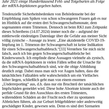
Jahr 2021 einige Hunderttausend Fehl- und Totgeburten als Folge
der mRNA-Injektionen gegeben haben.
Tendenzielle Sicherheitsbedenken von Behördenseite bei der
Empfehlung zum Spiken von schon schwangeren Frauen gab es nur
im Hinblick auf die ersten drei Schwangerschaftsmonate, dem
sogenannten ersten Trimenon. Dennoch ist beim RKI zum Zeitpunkt
dieses Schreibens (14.07.2024) immer noch die – aufgrund der
mittlerweile eindeutigen Datenlage über die Gefahr aus meiner Sicht
völlig zynische – Aussage zu lesen: „Eine akzidentelle COVID-19-
Impfung im 1. Trimenon der Schwangerschaft ist keine Indikation
für einen Schwangerschaftsabbruch.“[33] Verstehen Sie mich nicht
falsch, auch ich bin gegen Schwangerschaftsabbrüche bei
Kinderwunsch. Ich empfinde diese Aussagen vielmehr als zynisch,
da die mRNA-Injektionen in vielen Fällen selbst die Ursache für
den Schwangerschaftsabbruch sind, wie die obige Abbildung
deutlich zeigt. Dabei muss man sich vor Augen halten, dass die
tatsächlichen Fallzahlen sehr wahrscheinlich um ein Vielfaches
höher liegen, schließlich geht man von einem enormen
„Underreporting“ aus, d.h. dass nur ein Bruchteil der tatsächlichen
Impfschäden gemeldet wird. Diese hohe Abortrate könnte auch der
perfide Grund für den Ausschluss des ersten Trimesters,
währenddem Schäden an der Frucht noch eher zu spontanen
Abbrüchen führen, als zur Geburt fehlgebildeter oder anderweitig
geschädigter Kinder, gewesen sein. Denn es sind drei Szenarien