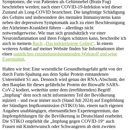
Symptomen, die von Patienten als Gehirnnebel (Brain Fog)
beschrieben werden; nach einer COVID-19-Infektion wird dieser
Zustand als Long-COVID bezeichnet. Die langfristige Schädigung
des Gehirns und insbesondere des mentalen Immunsystems kann
neben der depressiven Symptomatik auch zu einer Beschleunigung
der Alzheimer-Krankheit führen – allerdings nicht
notwendigerweise. Wie man sich grundsätzlich vor einer
Neuroinflammation und ihren Folgen schützen kann, beschreibe ich
auch in meinem
Buch „Das indoktrinierte Gehirn“
. In einem
weiteren Artikel auf meiner Website finden Sie Informationen über
einen
natürlichen entzündungshemmenden Wirkstoff und seine
Essentialität
.
Halten wir fest: Eine wesentliche Gesundheitsgefahr geht von der
durch Furin-Spaltung aus dem Spike Protein entstandenen
Untereinheit S1 aus. Dennoch wird genau der RNA-Abschnitt, der
den Bauplan für dieses gefährliche Protein der Biowaffe SARS-
CoV-2 kodiert, weiterhin unter dem (irreführenden) Begriff
„Impfung“ dem noch nicht informierten Teil der Bevölkerung
injiziert – und zwar immer noch (Stand Juli 2024) auf Empfehlung
der Ständigen Impfkommission (STIKO) hin, einem nach eigenen
Angaben unabhängigen, ehrenamtlichen Expertengremium, das
Impfempfehlungen für die Bevölkerung in Deutschland erarbeitet.
Die STIKO empfiehlt die „Impfung gegen COVID-19“ auch
Frauen mit Kinderwunsch oder Schwangeren ab dem zweiten