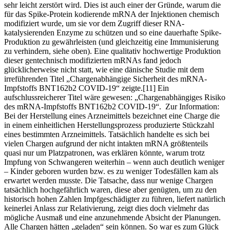
sehr leicht zerstört wird. Dies ist auch einer der Gründe, warum die
für das Spike-Protein kodierende mRNA der Injektionen chemisch
modifiziert wurde, um sie vor dem Zugriff dieser RNA-
katalysierenden Enzyme zu schützen und so eine dauerhafte Spike-
Produktion zu gewährleisten (und gleichzeitig eine Immunisierung
zu verhindern, siehe oben). Eine qualitativ hochwertige Produktion
dieser gentechnisch modifizierten mRNAs fand jedoch
glücklicherweise nicht statt, wie eine dänische Studie mit dem
irreführenden Titel „Chargenabhängige Sicherheit des mRNA-
Impfstoffs BNT162b2 COVID-19“ zeigte.[11] Ein
aufschlussreicherer Titel wäre gewesen: „Chargenabhängiges Risiko
des mRNA-Impfstoffs BNT162b2 COVID-19“. Zur Information:
Bei der Herstellung eines Arzneimittels bezeichnet eine Charge die
in einem einheitlichen Herstellungsprozess produzierte Stückzahl
eines bestimmten Arzneimittels. Tatsächlich handelte es sich bei
vielen Chargen aufgrund der nicht intakten mRNA größtenteils
quasi nur um Platzpatronen, was erklären könnte, warum trotz
Impfung von Schwangeren weiterhin – wenn auch deutlich weniger
– Kinder geboren wurden bzw. es zu weniger Todesfällen kam als
erwartet werden musste. Die Tatsache, dass nur wenige Chargen
tatsächlich hochgefährlich waren, diese aber genügten, um zu den
historisch hohen Zahlen Impfgeschädigter zu führen, liefert natürlich
keinerlei Anlass zur Relativierung, zeigt dies doch vielmehr das
mögliche Ausmaß und eine anzunehmende Absicht der Planungen.
Alle Chargen hätten „geladen“ sein können. So war es zum Glück