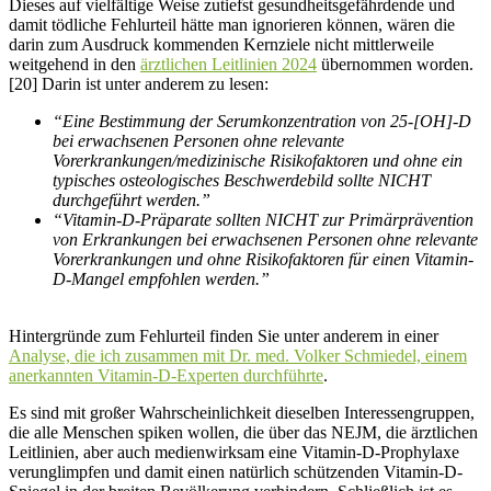
Dieses auf vielfältige Weise zutiefst gesundheitsgefährdende und
damit tödliche Fehlurteil hätte man ignorieren können, wären die
darin zum Ausdruck kommenden Kernziele nicht mittlerweile
weitgehend in den
ärztlichen Leitlinien 2024
übernommen worden.
[20] Darin ist unter anderem zu lesen:
“Eine Bestimmung der Serumkonzentration von 25-[OH]-D
bei erwachsenen Personen ohne relevante
Vorerkrankungen/medizinische Risikofaktoren und ohne ein
typisches osteologisches Beschwerdebild sollte NICHT
durchgeführt werden.”
“Vitamin-D-Präparate sollten NICHT zur Primärprävention
von Erkrankungen bei erwachsenen Personen ohne relevante
Vorerkrankungen und ohne Risikofaktoren für einen Vitamin-
D-Mangel empfohlen werden.”
Hintergründe zum Fehlurteil finden Sie unter anderem in einer
Analyse, die ich zusammen mit Dr. med. Volker Schmiedel, einem
anerkannten Vitamin-D-Experten durchführte
.
Es sind mit großer Wahrscheinlichkeit dieselben Interessengruppen,
die alle Menschen spiken wollen, die über das NEJM, die ärztlichen
Leitlinien, aber auch medienwirksam eine Vitamin-D-Prophylaxe
verunglimpfen und damit einen natürlich schützenden Vitamin-D-