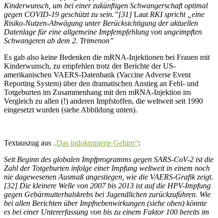
Kinderwunsch, um bei einer zukünftigen Schwangerschaft optimal
gegen COVID-19 geschützt zu sein.”[31]
Laut
RKI spricht „eine
Risiko-Nutzen-Abwägung unter Berücksichtigung der aktuellen
Datenlage für eine allgemeine Impfempfehlung von ungeimpften
Schwangeren ab dem 2. Trimenon”
Es gab also keine Bedenken die mRNA-Injektionen bei Frauen mit
Kinderwunsch, zu empfehlen trotz der Berichte der US-
amerikanischen VAERS-Datenbank (Vaccine Adverse Event
Reporting System) über den dramatischen Anstieg an Fehl- und
Totgeburten im Zusammenhang mit den mRNA-Injektion im
Vergleich zu allen (!) anderen Impfstoffen, die weltweit seit 1990
eingesetzt wurden (siehe Abbildung unten).
Textauszug aus
„Das indoktrinierte Gehirn“
:
Seit Beginn des globalen Impfprogramms gegen SARS-CoV-2 ist die
Zahl der Totgeburten infolge einer Impfung weltweit in einem noch
nie dagewesenen Ausmaß angestiegen, wie die VAERS-Grafik zeigt.
[32]
Die kleinere Welle von 2007 bis 2013 ist auf die HPV-Impfung
gegen Gebärmutterhalskrebs bei Jugendlichen zurückzuführen. Wie
bei allen Berichten über Impfnebenwirkungen (siehe oben) könnte
es bei einer Untererfassung von bis zu einem Faktor 100 bereits im