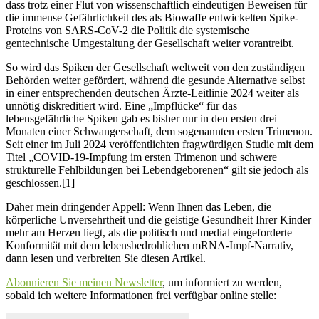
dass trotz einer Flut von wissenschaftlich eindeutigen Beweisen für
die immense Gefährlichkeit des als Biowaffe entwickelten Spike-
Proteins von SARS-CoV-2 die Politik die systemische
gentechnische Umgestaltung der Gesellschaft weiter vorantreibt.
So wird das Spiken der Gesellschaft weltweit von den zuständigen
Behörden weiter gefördert, während die gesunde Alternative selbst
in einer entsprechenden deutschen Ärzte-Leitlinie 2024 weiter als
unnötig diskreditiert wird. Eine „Impflücke“ für das
lebensgefährliche Spiken gab es bisher nur in den ersten drei
Monaten einer Schwangerschaft, dem sogenannten ersten Trimenon.
Seit einer im Juli 2024 veröffentlichten fragwürdigen Studie mit dem
Titel „COVID-19-Impfung im ersten Trimenon und schwere
strukturelle Fehlbildungen bei Lebendgeborenen“ gilt sie jedoch als
geschlossen.[1]
Daher mein dringender Appell: Wenn Ihnen das Leben, die
körperliche Unversehrtheit und die geistige Gesundheit Ihrer Kinder
mehr am Herzen liegt, als die politisch und medial eingeforderte
Konformität mit dem lebensbedrohlichen mRNA-Impf-Narrativ,
dann lesen und verbreiten Sie diesen Artikel.
Abonnieren Sie meinen Newsletter
, um informiert zu werden,
sobald ich weitere Informationen frei verfügbar online stelle: