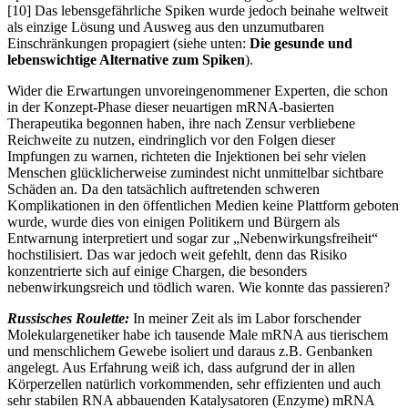
[10]
Das lebensgefährliche Spiken wurde jedoch beinahe weltweit
als einzige Lösung und Ausweg aus den unzumutbaren
Einschränkungen propagiert (siehe unten:
Die gesunde und
lebenswichtige Alternative zum Spiken
).
Wider die Erwartungen unvoreingenommener Experten, die schon
in der Konzept-Phase dieser neuartigen mRNA-basierten
Therapeutika begonnen haben, ihre nach Zensur verbliebene
Reichweite zu nutzen, eindringlich vor den Folgen dieser
Impfungen zu warnen, richteten die Injektionen bei sehr vielen
Menschen glücklicherweise zumindest nicht unmittelbar sichtbare
Schäden an. Da den tatsächlich auftretenden schweren
Komplikationen in den öffentlichen Medien keine Plattform geboten
wurde, wurde dies von einigen Politikern und Bürgern als
Entwarnung interpretiert und sogar zur „Nebenwirkungsfreiheit“
hochstilisiert. Das war jedoch weit gefehlt, denn das Risiko
konzentrierte sich auf einige Chargen, die besonders
nebenwirkungsreich und tödlich waren. Wie konnte das passieren?
Russisches Roulette:
In meiner Zeit als im Labor forschender
Molekulargenetiker habe ich tausende Male mRNA aus tierischem
und menschlichem Gewebe isoliert und daraus z.B. Genbanken
angelegt. Aus Erfahrung weiß ich, dass aufgrund der in allen
Körperzellen natürlich vorkommenden, sehr effizienten und auch
sehr stabilen RNA abbauenden Katalysatoren (Enzyme) mRNA