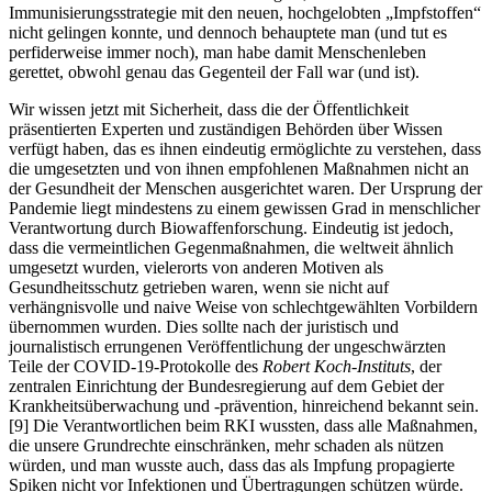
Immunisierungsstrategie mit den neuen, hochgelobten „Impfstoffen“
nicht gelingen konnte, und dennoch behauptete man (und tut es
perfiderweise immer noch), man habe damit Menschenleben
gerettet, obwohl genau das Gegenteil der Fall war (und ist).
Wir wissen jetzt mit Sicherheit, dass die der Öffentlichkeit
präsentierten Experten und zuständigen Behörden über Wissen
verfügt haben, das es ihnen eindeutig ermöglichte zu verstehen, dass
die umgesetzten und von ihnen empfohlenen Maßnahmen nicht an
der Gesundheit der Menschen ausgerichtet waren. Der Ursprung der
Pandemie liegt mindestens zu einem gewissen Grad in menschlicher
Verantwortung durch Biowaffenforschung. Eindeutig ist jedoch,
dass die vermeintlichen Gegenmaßnahmen, die weltweit ähnlich
umgesetzt wurden, vielerorts von anderen Motiven als
Gesundheitsschutz getrieben waren, wenn sie nicht auf
verhängnisvolle und naive Weise von schlechtgewählten Vorbildern
übernommen wurden. Dies sollte nach der juristisch und
journalistisch errungenen Veröffentlichung der ungeschwärzten
Teile der COVID-19-Protokolle des
Robert Koch-Instituts
, der
zentralen Einrichtung der Bundesregierung auf dem Gebiet der
Krankheitsüberwachung und -prävention, hinreichend bekannt sein.
[9] Die Verantwortlichen beim RKI wussten, dass alle Maßnahmen,
die unsere Grundrechte einschränken, mehr schaden als nützen
würden, und man wusste auch, dass das als Impfung propagierte
Spiken nicht vor Infektionen und Übertragungen schützen würde.