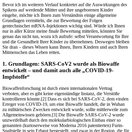
Bevor ich im weiteren Verlauf konkreter auf die Auswirkungen des
Spikens auf werdende Mütter und ihre ungeborenen Kinder
eingehe, möchte ich Ihnen zum Verständnis einige allgemeine
Grundlagen vermitteln, die zur Bewertung der Folgen
gentechnischer mRNA-Injektionen wichtig sind. Würde ich Ihnen
nur in aller Kürze meine finale Bewertung mitteilen, könnten Sie
genau das nicht tun, wozu ich aufrufe: selbst Verantwortung für Ihre
und die Gesundheit Ihrer Kinder zu übernehmen. Deswegen bleiben
Sie dran – dieses Wissen kann Ihnen, Ihren Kindern und auch Ihren
Mitmenschen das Leben retten.
1.
Grundlagen: SARS-CoV2 wurde als Biowaffe
entwickelt – und damit auch alle „COVID-19-
Impfstoffe“
Biowaffenforschung ist durch einen internationalen Vertrag
verboten, aber es gibt keine eigenständige Instanz, die Verstöße
kontrollieren könnte.[2] Dass es sich bei SARS-CoV-2, dem viralen
Erreger von COVID-19, um eine Biowaffe handelt, die in Wuhan
zu militärischen Zwecken entwickelt wurde, sollte mittlerweile zum
Allgemeinwissen gehören.[3] Die Biowaffe SARS-CoV-2 wurde
unzweifelhaft durch den molekularbiologischen Einbau einer so
genannten (kurioserweise von Moderna 2016 patentierten) Furin-
Spaltstelle in sein Erbgut hergestellt, und zwar in der Region, die für