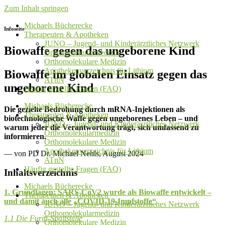
Zum Inhalt springen
Michaels Bücherecke
Infoseite
Therapeuten & Apotheken
JUNO – Jugend- und Kinderärztliches Netzwerk
Biowaffe gegen das ungeborene Kind
Orthomolekularmedizin
Orthomolekulare Medizin
Apothekenverzeichnis für Lithium
Biowaffe im globalen Einsatz gegen das
ATnN
ungeborene Kind
Häufig gestellte Fragen (FAQ)
Michaels Bücherecke
Die gezielte Bedrohung durch mRNA-Injektionen als
Therapeuten & Apotheken
biotechnologische Waffe gegen ungeborenes Leben – und
JUNO – Jugend- und Kinderärztliches Netzwerk
warum jeder die Verantwortung trägt, sich umfassend zu
Orthomolekularmedizin
informieren.
Orthomolekulare Medizin
Apothekenverzeichnis für Lithium
— von PD Dr. Michael Nehls, August 2024
ATnN
Häufig gestellte Fragen (FAQ)
Inhaltsverzeichnis
Michaels Bücherecke
1. Grundlagen: SARS-CoV2 wurde als Biowaffe entwickelt –
Therapeuten & Apotheken
und damit auch alle „COVID-19-Impfstoffe“
JUNO – Jugend- und Kinderärztliches Netzwerk
Orthomolekularmedizin
1.1
Die Furin-Spaltstelle
Orthomolekulare Medizin