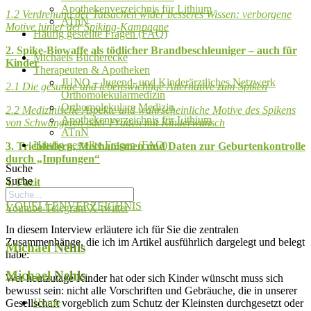
Apothekenverzeichnis für Lithium
1.2 Verdrehung der Tatsachen wider besseres Wissen: verborgene
ATnN
Motive hinter der Spiking-Kampagne
Häufig gestellte Fragen (FAQ)
2. Spike-Biowaffe als tödlicher Brandbeschleuniger – auch für
Michaels Bücherecke
Kinder
Therapeuten & Apotheken
JUNO – Jugend- und Kinderärztliches Netzwerk
2.1 Die gesunde und lebenswichtige Alternative zum Spiken
Orthomolekularmedizin
Orthomolekulare Medizin
2.2 Medizinische Aspekte und wahrscheinliche Motive des Spikens
Apothekenverzeichnis für Lithium
von Schwangeren oder Frauen mit Kinderwunsch
ATnN
Häufig gestellte Fragen (FAQ)
3. Triebfedern, Mechanismen und Daten zur Geburtenkontrolle
durch „Impfungen“
Suche
Suche
4. Fazit
I. QUELLENVERZEICHNIS
Youtube
Telegram
X-twitter
In diesem Interview erläutere ich für Sie die zentralen
Zusammenhänge, die ich im Artikel ausführlich dargelegt und belegt
Michael
Nehls
habe:
Michael
Nehls
Wer heutzutage Kinder hat oder sich Kinder wünscht muss sich
bewusst sein: nicht alle Vorschriften und Gebräuche, die in unserer
Home
Gesellschaft vorgeblich zum Schutz der Kleinsten durchgesetzt oder