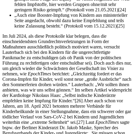
fehlen Impfstoffe, hier werden Gruppen ohne/mit sehr
geringem Risiko geimpft.“ (Protokoll vom 21.05.2021)[24]
„Auch eine Booster-Impfung von Kindern aus ministerieller
Seite angedacht, obwohl dazu keine Empfehlung und teils
keine Zulassung besteht.“ (Protokoll vom 15.12.2021)[25]
Im Juli 2024, als diese Protokolle klar belegen, dass die
einschneidendsten Grundrechtsverletzungen in Form der
Maßnahmen ausschließlich politisch motiviert waren, versucht
Lauterbach sich bei den Kindern für die ungerechtfertigte
Panikmache zu entschuldigen (als ob Panik von der politischen
Führung zu rechtfertigen oder entschuldbar sei). Doch auch dies nur,
um gleich wieder die Schwächsten der Gesellschaft ins Visier zu
nehmen, wie
EpochTimes
berichtet: „Gleichzeitig fordert er das
Corona-Impfen für Kinder, weil sonst neue „große Ausbrüche“ nach
den Sommerferien drohen würden.“ Lauterbach: „Wir sollten ihnen
anbieten, was wir uns selbst gönnen.“ Im selben Artikel widerspricht
der Kardiologe Nikolaus Haas: „Selbst indische Kinderärzte
empfehlen keine Impfung für Kinder.“[26] Aber auch schon vor
Jahren, am 18. April 2021 betonten mehrere Verbände für
Kinderheilkunde in einer Stellungnahme, dass ein schwerer oder gar
tödlicher Verlauf von Sars-CoV-2 bei Kindern und Jugendlichen
weiterhin eine „extreme Seltenheit“ sei.[27] Laut
EpochTimes
sagte
bspw. der Berliner Kinderarzt Dr. Jakob Maske, Sprecher des
Berufsverbands der Kinder- und Jugendärzte: „Sie müssen schon