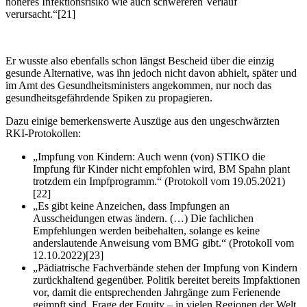
höheres Infektionsrisiko wie auch schwereren Verlauf
verursacht.“[21]
Er wusste also ebenfalls schon längst Bescheid über die einzig
gesunde Alternative, was ihn jedoch nicht davon abhielt, später und
im Amt des Gesundheitsministers angekommen, nur noch das
gesundheitsgefährdende Spiken zu propagieren.
Dazu einige bemerkenswerte Auszüge aus den ungeschwärzten
RKI-Protokollen:
„Impfung von Kindern: Auch wenn (von) STIKO die
Impfung für Kinder nicht empfohlen wird, BM Spahn plant
trotzdem ein Impfprogramm.“ (Protokoll vom 19.05.2021)
[22]
„Es gibt keine Anzeichen, dass Impfungen an
Ausscheidungen etwas ändern. (…) Die fachlichen
Empfehlungen werden beibehalten, solange es keine
anderslautende Anweisung vom BMG gibt.“ (Protokoll vom
12.10.2022)[23]
„Pädiatrische Fachverbände stehen der Impfung von Kindern
zurückhaltend gegenüber. Politik bereitet bereits Impfaktionen
vor, damit die entsprechenden Jahrgänge zum Ferienende
geimpft sind. Frage der Equity – in vielen Regionen der Welt