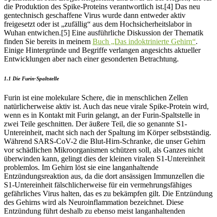
die Produktion des Spike-Proteins verantwortlich ist.[4] Das neu
gentechnisch geschaffene Virus wurde dann entweder aktiv
freigesetzt oder ist „zufällig“ aus dem Hochsicherheitslabor in
Wuhan entwichen.[5] Eine ausführliche Diskussion der Thematik
finden Sie bereits in meinem
Buch „Das indoktrinierte Gehirn“
.
Einige Hintergründe und Begriffe verlangen angesichts aktueller
Entwicklungen aber nach einer gesonderten Betrachtung.
1.1 Die Furin-Spaltstelle
Furin ist eine molekulare Schere, die in menschlichen Zellen
natürlicherweise aktiv ist. Auch das neue virale Spike-Protein wird,
wenn es in Kontakt mit Furin gelangt, an der Furin-Spaltstelle in
zwei Teile geschnitten. Der äußere Teil, die so genannte S1-
Untereinheit, macht sich nach der Spaltung im Körper selbstständig.
Während SARS-CoV-2 die Blut-Hirn-Schranke, die unser Gehirn
vor schädlichen Mikroorganismen schützen soll, als Ganzes nicht
überwinden kann, gelingt dies der kleinen viralen S1-Untereinheit
problemlos. Im Gehirn löst sie eine langanhaltende
Entzündungsreaktion aus, da die dort ansässigen Immunzellen die
S1-Untereinheit fälschlicherweise für ein vermehrungsfähiges
gefährliches Virus halten, das es zu bekämpfen gilt. Die Entzündung
des Gehirns wird als Neuroinflammation bezeichnet. Diese
Entzündung führt deshalb zu ebenso meist langanhaltenden