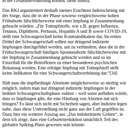
in der Gesamtbevölkerung kommt, siehe unten).
Das RKI argumentiert deshalb meines Erachtens fadenscheinig mit
der Sorge, dass die in der Phase sowieso vergleichsweise hohen
Frühaborte fälschlicherweise mit einer Impfung in Zusammenhang
gebracht würden: „Für Totimpfstoffe, wie z.B. gegen Influenza,
Tetanus, Diphtherie, Pertussis, Hepatitis A und B sowie COVID-19,
stellt eine Schwangerschaft keine Kontraindikation dar. Im ersten
Drittel der Schwangerschaft sollten nur dringend indizierte
Impfungen durchgeführt werden, um zu verhindern, dass die in der
Frühschwangerschaft häufigen Spontanaborte fälschlicherweise mit
der Impfung in Zusammenhang gebracht werden und so im
Einzelfall für die Betroffenen zu einer besonderen psychischen
Belastung werden. Eine erfolgte Impfung mit Totimpfstoff stellt
keine Indikation für eine Schwangerschaftsverhütung dar.“[34]
Hält man die impfbedingte Abortrate möglicherweise so niedrig wie
möglich, indem man nur dringend indizierte Impfungen in der
heiklen Schwangerschaftsphase zulässt – weil sonst auffallen würde,
dass es Impfungen gibt, die eine Häufung von Aborten mit sich
bringen? Es lässt sich nicht mit Sicherheit sagen, aber Indizien legen
nahe, dass diese Unterstellung nicht ganz aus der Luft gegriffen ist.
Dazu hier ein weiterer Auszug aus „Das indoktrinierte Gehirn“, in
dem ich zeige, dass eine Geburtenreduktion tatsächlich Teil des
globalen Spiking-Plans gewesen sein könnte: