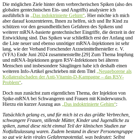
Die möglichen Ziele hinter dem verbrecherischen Spiken (also des
globalen gentechnischen Ein- und Angriffs) analysiere ich
ausführlich in
„Das indoktrinierte Gehirn“
. Hier möchte ich mich
aber darauf konzentrieren, Ihnen zu helfen, sich und Ihr Kind zu
schützen vor den gesundheitlichen Gefahren des Spikens und
weiterer mRNA-basierte gentechnischer Eingriffe, die derzeit in der
Entwicklung sind. Das Spiken war schließlich erst der Anfang und
die Liste neuer und ebenso unnötiger mRNA-Injektionen ist sehr
lang, wie der Verband Forschender Arzneimittelhersteller e. V.
(VFA) Ende Juni 2024 zusammenstellte.[29] Zum Thema Impfung
und mRNA-Injektionen gegen RSV-Infektionen bei älteren
Menschen und insbesondere Säuglingen habe ich deshalb einen
weiteren Info-Artikel geschrieben mit dem Titel
„Neugeborene als
Kollateralschaden der Anti-Vitamin-D-Kampagne – das RSV-
Problem“
.
Doch nun zunächst zum eigentlichen Thema, der Injektion von
Spike-mRNA bei Schwangeren und Frauen mit Kinderwunsch.
Hierzu ein kurzer Auszug aus
„Das indoktrinierte Gehirn“
:
Tatsächlich gelang es, und für mich ist es das größte Verbrechen,
schwangere Frauen, stillende Mütter, Kinder und Jugendliche zu
spiken, zumal diese nicht einmal Teil der klinischen Studien zur
Notfallzulassung waren. Zudem bestand in dieser Personengruppe
so gut wie kein virales Gefahrenpotential, was bedeutet: Selbst