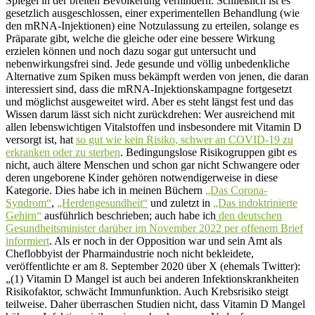
Spiegel in der breiten Bevölkerung verhindern. Schließlich ist es
gesetzlich ausgeschlossen, einer experimentellen Behandlung (wie
den mRNA-Injektionen) eine Notzulassung zu erteilen, solange es
Präparate gibt, welche die gleiche oder eine bessere Wirkung
erzielen können und noch dazu sogar gut untersucht und
nebenwirkungsfrei sind. Jede gesunde und völlig unbedenkliche
Alternative zum Spiken muss bekämpft werden von jenen, die daran
interessiert sind, dass die mRNA-Injektionskampagne fortgesetzt
und möglichst ausgeweitet wird. Aber es steht längst fest und das
Wissen darum lässt sich nicht zurückdrehen: Wer ausreichend mit
allen lebenswichtigen Vitalstoffen und insbesondere mit Vitamin D
versorgt ist, hat
so gut wie kein Risiko, schwer an COVID-19 zu
erkranken oder zu sterben
. Bedingungslose Risikogruppen gibt es
nicht, auch ältere Menschen und schon gar nicht Schwangere oder
deren ungeborene Kinder gehören notwendigerweise in diese
Kategorie. Dies habe ich in meinen Büchern
„Das Corona-
Syndrom“
,
„Herdengesundheit“
und zuletzt in
„Das indoktrinierte
Gehirn“
ausführlich beschrieben; auch habe ich
den deutschen
Gesundheitsminister darüber im November 2022 per offenem Brief
informiert
. Als er noch in der Opposition war und sein Amt als
Cheflobbyist der Pharmaindustrie noch nicht bekleidete,
veröffentlichte er am 8. September 2020 über X (ehemals Twitter):
„(1) Vitamin D Mangel ist auch bei anderen Infektionskrankheiten
Risikofaktor, schwächt Immunfunktion. Auch Krebsrisiko steigt
teilweise. Daher überraschen Studien nicht, dass Vitamin D Mangel