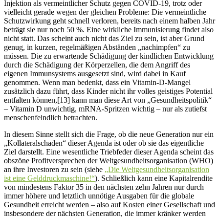
Injektion als vermeintlicher Schutz gegen COVID-19, trotz oder
vielleicht gerade wegen der gleichen Probleme: Die vermeintliche
Schutzwirkung geht schnell verloren, bereits nach einem halben Jahr
beträgt sie nur noch 50 %. Eine wirkliche Immunisierung findet also
nicht statt. Das scheint auch nicht das Ziel zu sein, ist aber Grund
genug, in kurzen, regelmäßigen Abständen „nachimpfen“ zu
müssen. Die zu erwartende Schädigung der kindlichen Entwicklung
durch die Schädigung der Körperzellen, die dem Angriff des
eigenen Immunsystems ausgesetzt sind, wird dabei in Kauf
genommen. Wenn man bedenkt, dass ein Vitamin-D-Mangel
zusätzlich dazu führt, dass Kinder nicht ihr volles geistiges Potential
entfalten können,[13] kann man diese Art von „Gesundheitspolitik“
– Vitamin D unwichtig, mRNA-Spritzen wichtig – nur als zutiefst
menschenfeindlich betrachten.
In diesem Sinne stellt sich die Frage, ob die neue Generation nur ein
„Kollateralschaden“ dieser Agenda ist oder ob sie das eigentliche
Ziel darstellt. Eine wesentliche Triebfeder dieser Agenda scheint das
obszöne Profitversprechen der Weltgesundheitsorganisation (WHO)
an ihre Investoren zu sein (siehe
„Die Weltgesundheitsorganisation
ist eine Gelddruckmaschine!“
). Schließlich kann eine Kapitalrendite
von mindestens Faktor 35 in den nächsten zehn Jahren nur durch
immer höhere und letztlich unnötige Ausgaben für die globale
Gesundheit erreicht werden – also auf Kosten einer Gesellschaft und
insbesondere der nächsten Generation, die immer kränker werden