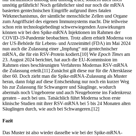
unnötig gefährlich! Noch gefährlicher sind nur noch die mRNA
basierten gentechnischen Eingriffe aufgrund ihres fatalen
Wirkmechanismus, der sämtliche menschliche Zellen und Organe
zum Angriffsziel des eigenen Immunsystems macht. Die teilweise
schon rein technologiebedingt schwerwiegenden Auswirkungen
können wir bei den Spike-mRNA Injektionen im Rahmen der
COVID-19-Pandemie beobachten. Trotz allem erhielt Moderna von
der US-Behörde für Lebens- und Arzneimittel (FDA) im Mai 2024
nun auch die Zulassung einer „Impfung“ mit gentechnischer
mRNA, die für ein RSV-Protein kodiert.[10] Wie
Epoch Times
am
23. August 2024 berichtet, hat auch die EU-Kommission im
Rahmen eines beschleunigten Verfahrens Modernas RSV-mRNA
die Zulassung erteilt.[11] Zunächst gilt diese nur für die Altersklasse
über 60. Doch zieht man die Spike-mRNA-Zulassung als Muster
heran, dann folgt auf diese Entscheidung nur noch ein kurzer Weg
bis zur Zulassung für Schwangere und Säuglinge, wodurch
abermals noch Ungeborene und auch Neugeborene ins Fadenkreuz
geraten – auch bei uns. Tatsächlich führt Moderna schon erste
klinische Studien mit ihrer RSV-mRNA bei 5 bis 24 Monaten alten
Säuglingen durch, wie auch bei Schwangeren.[12]
Fazit
Das Muster ist also wieder dasselbe wie bei der Spike-mRNA-