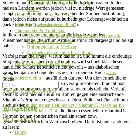
Schwere und Dauer und damit auch die Infektionsraten. In den
Apothekenverzeichnis für Lithium
meisten Ländern werden jedoch viel zu niedrige Wert gemessen,
ATnN
selbst in Ländern mit an sich ausreichender Sonneneinstrahlung,
Häufig gestellte Fragen (FAQ)
dann jedoch meist aufgrund kulturbedingter Lebensgewohnheiten
(siehe mein Buch
„Herdengesundheit“
).
Michaels Bücherecke
Therapeuten & Apotheken
In diesem Interview erläutere ich für Sie die zentralen
JUNO – Jugend- und Kinderärztliches Netzwerk
Zusammenhänge, die ich im Artikel ausführlich dargelegt und belegt
Orthomolekularmedizin
habe:
Orthomolekulare Medizin
Apothekenverzeichnis für Lithium
Verfolgt man die Frage, warum das so ist, und nimmt die eindeutige
ATnN
Studienlage zum Thema zur Kenntnis, wird schnell klar: dieser
Häufig gestellte Fragen (FAQ)
natürliche Schutz ist schlicht nicht gewollt – aus diabolischen
Gründen ganz im Gegenteil, wie ich in meinem Buch
„Das
Suche
indoktrinierte Gehirn“
ausführlich darlege: Um die vermeintliche
Suche
Notwendigkeit einer Impfung zu verargumentieren, braucht man
hohe Infektionsraten und vor allem schwere bis tödliche Verläufe.
Youtube
Telegram
X-twitter
Deshalb wird medial aus allen Rohren gegen eine ausreichende
Vitamin-D-Prophylaxe geschossen. Diese Politik schlägt sich nun
auch nieder
in den neuen Leitlinien zur Vitamin-D-Messung für
Michael
Nehls
deutsche Ärzte im Jahr 2024
, die diesem essentiellen Vitamin-D-
Hormon keinen sonderlichen medizinischen bzw.
Michael
Nehls
gesundheitsförderlichen Wert zuschreiben. Darin ist unter anderem
zu lesen:
Home