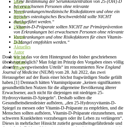
„Eine Bestimmung der Serumkonzentration von 25-[OH]-D
Infos
bei erwachsenen Personen ohne relevante
Aktuelles
Vorerkrankungen/medizinische Risikofaktoren und ohne ein
Autor
typisches osteologisches Beschwerdebild sollte NICHT
Bücher
durchgeführt werden.“
Verlag
„Vitamin-D-Präparate sollten NICHT zur Primärprävention
Presse
von Erkrankungen bei erwachsenen Personen ohne relevante
Home
Vorerkrankungen und ohne Risikofaktoren für einen Vitamin-
Infos
D-Mangel empfohlen werden.“
Aktuelles
Autor
Doch wie ist das vor dem Hintergrund des bisher geschriebenen
Bücher
überhaupt möglich? Man folgt im Prinzip den Vorgaben eines völlig
Verlag
absurden „wegweisenden Urteils“ im renommierten
New England
Presse
Journal of Medicine
(NEJM) vom 28. Juli 2022, das zwei
Herausgeber auf der Basis einer höchst fragwürdigen Studie gefällt
haben.[1] Demnach hätten Vitaminpräparate „keinen signifikanten
gesundheitlichen Nutzen für die allgemeine Bevölkerung älterer
Erwachsener, auch nicht für diejenigen mit niedrigen 25-
Hydroxyvitamin-D-Spiegeln“. Deshalb sollten die
Gesundheitsdienstleister aufhören, „den 25-Hydroxyvitamin-D-
Spiegel zu messen oder Vitamin-D-Präparate zu empfehlen, und die
Menschen sollten aufhören, Vitamin-D-Präparate einzunehmen, um
schweren Krankheiten vorzubeugen oder ihr Leben zu verlängern“.
Dieses in mehrfacher Hinsicht zutiefst gesundheitsgefährdende und