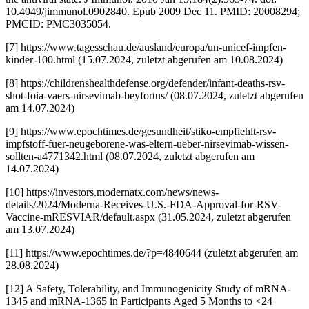
10.4049/jimmunol.0902840. Epub 2009 Dec 11. PMID: 20008294;
PMCID: PMC3035054.
[7] https://www.tagesschau.de/ausland/europa/un-unicef-impfen-
kinder-100.html (15.07.2024, zuletzt abgerufen am 10.08.2024)
[8] https://childrenshealthdefense.org/defender/infant-deaths-rsv-
shot-foia-vaers-nirsevimab-beyfortus/ (08.07.2024, zuletzt abgerufen
am 14.07.2024)
[9] https://www.epochtimes.de/gesundheit/stiko-empfiehlt-rsv-
impfstoff-fuer-neugeborene-was-eltern-ueber-nirsevimab-wissen-
sollten-a4771342.html (08.07.2024, zuletzt abgerufen am
14.07.2024)
[10] https://investors.modernatx.com/news/news-
details/2024/Moderna-Receives-U.S.-FDA-Approval-for-RSV-
Vaccine-mRESVIAR/default.aspx (31.05.2024, zuletzt abgerufen
am 13.07.2024)
[11] https://www.epochtimes.de/?p=4840644 (zuletzt abgerufen am
28.08.2024)
[12] A Safety, Tolerability, and Immunogenicity Study of mRNA-
1345 and mRNA-1365 in Participants Aged 5 Months to <24