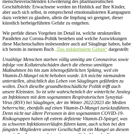
menschenverachtenden Erweiterung des pharmazeutischen
Geschäftsfelds: Erwachsene werden im Hinblick auf Ihre Kinder,
aber auch sich selbst, in entsprechend emotionalisierten Kampagnen
dazu verleitet zu glauben, allein die Impfung sei geeignet, dieser
künstlich herbeigeführten Gefahr zu entgehen.
Wie perfide dieses Vorgehen im Detail ist, welche strukturellen
Parallelen zur Corona-Politik bestehen und welche Auswirkungen
diese Machenschaften insbesondere auch auf Säuglinge haben, habe
ich bereits in meinem Buch
„Das indoktrinierte Gehirn“
dargestellt:
Unzählige Menschen starben völlig unnötig am Coronavirus sowie
infolge von Kollateralschäden durch die ebenso unnötigen
Maßnahmen bis hin zum lebensgefährlichen Spiking, weil ein
Vitamin-D-Mangel nicht behoben wurde. Ich möchte niemandem
unterstellen, absichtlich das Leben von Säuglingen gefährden zu
wollen. Doch dieselbe gesundheitsschädliche Politik trifft auch
unsere Kleinsten. So ist sehr wahrscheinlich der winterliche Anstieg
an Infektionen mit dem sogenannten Respiratorischen Synzytial-
Virus (RSV) bei Säuglingen, der im Winter 2022/2023 die Medien
beherrschte, ebenfalls auf einen Vitamin-D-Mangel zurückzuführen.
Denn nicht nur ältere Personen in den sogenannten COVID-19-
Risikogruppen haben oft extrem defiziente Vitamin-D-Spiegel, was
zu schweren Infektionsverläufen führen kann, auch schon bei den
jüngsten Mitgliedern unserer Gesellschaft ist ein Mangel an diesem