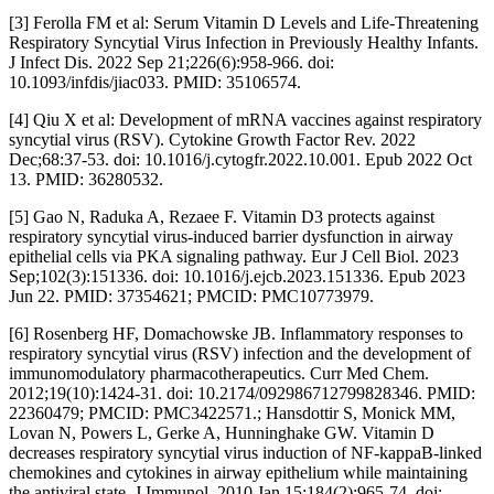
[3] Ferolla FM et al: Serum Vitamin D Levels and Life-Threatening
Respiratory Syncytial Virus Infection in Previously Healthy Infants.
J Infect Dis. 2022 Sep 21;226(6):958-966. doi:
10.1093/infdis/jiac033. PMID: 35106574.
[4] Qiu X et al: Development of mRNA vaccines against respiratory
syncytial virus (RSV). Cytokine Growth Factor Rev. 2022
Dec;68:37-53. doi: 10.1016/j.cytogfr.2022.10.001. Epub 2022 Oct
13. PMID: 36280532.
[5] Gao N, Raduka A, Rezaee F. Vitamin D3 protects against
respiratory syncytial virus-induced barrier dysfunction in airway
epithelial cells via PKA signaling pathway. Eur J Cell Biol. 2023
Sep;102(3):151336. doi: 10.1016/j.ejcb.2023.151336. Epub 2023
Jun 22. PMID: 37354621; PMCID: PMC10773979.
[6] Rosenberg HF, Domachowske JB. Inflammatory responses to
respiratory syncytial virus (RSV) infection and the development of
immunomodulatory pharmacotherapeutics. Curr Med Chem.
2012;19(10):1424-31. doi: 10.2174/092986712799828346. PMID:
22360479; PMCID: PMC3422571.; Hansdottir S, Monick MM,
Lovan N, Powers L, Gerke A, Hunninghake GW. Vitamin D
decreases respiratory syncytial virus induction of NF-kappaB-linked
chemokines and cytokines in airway epithelium while maintaining
the antiviral state. J Immunol. 2010 Jan 15;184(2):965-74. doi: