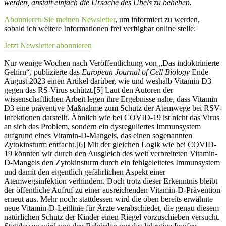
werden, anstatt einfach die Ursache des Übels zu beheben.
Abonnieren Sie meinen Newsletter
, um informiert zu werden,
sobald ich weitere Informationen frei verfügbar online stelle:
Jetzt Newsletter abonnieren
Nur wenige Wochen nach Veröffentlichung von „Das indoktrinierte
Gehirn“, publizierte das
European Journal of Cell Biology
Ende
August 2023 einen Artikel darüber, wie und weshalb Vitamin D3
gegen das RS-Virus schützt.[5] Laut den Autoren der
wissenschaftlichen Arbeit legen ihre Ergebnisse nahe, dass Vitamin
D3 eine präventive Maßnahme zum Schutz der Atemwege bei RSV-
Infektionen darstellt. Ähnlich wie bei COVID-19 ist nicht das Virus
an sich das Problem, sondern ein dysreguliertes Immunsystem
aufgrund eines Vitamin-D-Mangels, das einen sogenannten
Zytokinsturm entfacht.[6] Mit der gleichen Logik wie bei COVID-
19 könnten wir durch den Ausgleich des weit verbreiteten Vitamin-
D-Mangels den Zytokinsturm durch ein fehlgeleitetes Immunsystem
und damit den eigentlich gefährlichen Aspekt einer
Atemwegsinfektion verhindern. Doch trotz dieser Erkenntnis bleibt
der öffentliche Aufruf zu einer ausreichenden Vitamin-D-Prävention
erneut aus. Mehr noch: stattdessen wird die oben bereits erwähnte
neue Vitamin-D-Leitlinie für Ärzte verabschiedet, die genau diesem
natürlichen Schutz der Kinder einen Riegel vorzuschieben versucht.