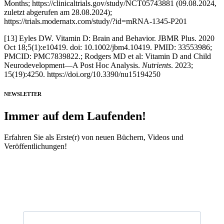
Months; https://clinicaltrials.gov/study/NCT05743881 (09.08.2024,
zuletzt abgerufen am 28.08.2024);
https://trials.modernatx.com/study/?id=mRNA-1345-P201
[13] Eyles DW. Vitamin D: Brain and Behavior. JBMR Plus. 2020
Oct 18;5(1):e10419. doi: 10.1002/jbm4.10419. PMID: 33553986;
PMCID: PMC7839822.; Rodgers MD et al: Vitamin D and Child
Neurodevelopment—A Post Hoc Analysis.
Nutrients
. 2023;
15(19):4250. https://doi.org/10.3390/nu15194250
NEWSLETTER
Immer auf dem Laufenden!
Erfahren Sie als Erste(r) von neuen Büchern, Videos und
Veröffentlichungen!
Vorname