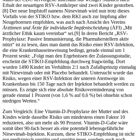
Erhalt der neuartigen RSV-Antikörper sind zwei Kinder gestorben.
[8] Der neue Impfstoff namens Nirsevimab wird nun trotz dieses
Vorfalls von der STIKO bzw. dem RKI auch zur Impfung aller
Neugeborenen empfohlen, was auch nach Ansicht des Vereins
Ärztinnen und Ärzte für individuelle Impfentscheidung
(ÄFI) „Mit
ärztlicher Ethik kaum vereinbar“ sei.[9] In deren Bericht „RSV-
Prophylaxe: Passive Immunisierung, die Pharmaherstellern aktiv
nützt“ ist zu lesen, dass man damit das Risiko einer RSV-Infektion,
die eine Krankenhauseinweisung bedingt, gerade einmal um 1
Prozent senkt: „Folgt man den Ergebnissen der Zulassungsstudie,
erscheint die STIKO-Empfehlung durchweg fragwürdig. Dort
wurden 1490 Kinder im Verhältnis 2:1 nach Zufallsprinzip einmalig
mit Nirsevimab oder mit Placebo behandelt. Untersucht wurde das
Risiko, wegen einer RSV-Infektion der unteren Atemwege im
Krankenhaus bis 150 Tage nach der Injektion behandelt werden zu
müssen. Es zeigte sich eine absolute Risikoverminderung von
gerade einmal 1 Prozent (von 1,6 % auf 0,6 %) bei ohnehin schon
niedrigen Werten.“
Zum Vergleich: Eine Vitamin-D-Prophylaxe der Mutter und des
Kindes würde dasselbe Risiko um mindestens einen Faktor 10
reduzieren, also um mehr als 90 Prozent. Vitamin-D-Gabe wäre
somit über 90-fach besser als eine potentiell lebensgefährliche
Nirsevimab-Injektion. Kurzum, diese STIKO-Empfehlung ist nicht
nur medizinisch unnötig und unnötig teuer, sondern auch noch