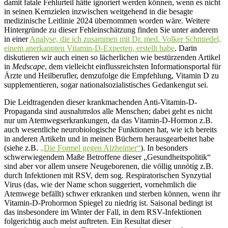
damit fatale Fehlurteil hätte ignoriert werden können, wenn es nicht
in seinen Kernzielen inzwischen weitgehend in die besagte
medizinische Leitlinie 2024 übernommen worden wäre. Weitere
Hintergründe zu dieser Fehleinschätzung finden Sie unter anderem
in einer
Analyse, die ich zusammen mit Dr. med. Volker Schmiedel,
einem anerkannten Vitamin-D-Experten, erstellt habe
. Darin
diskutieren wir auch einen so lächerlichen wie bestürzenden Artikel
in
Medscape
, dem vielleicht einflussreichsten Informationsportal für
Ärzte und Heilberufler, demzufolge die Empfehlung, Vitamin D zu
supplementieren, sogar nationalsozialistisches Gedankengut sei.
Die Leidtragenden dieser krankmachenden Anti-Vitamin-D-
Propaganda sind ausnahmslos alle Menschen; dabei geht es nicht
nur um Atemwegserkrankungen, da das Vitamin-D-Hormon z.B.
auch wesentliche neurobiologische Funktionen hat, wie ich bereits
in anderen Artikeln und in meinen Büchern herausgearbeitet habe
(siehe z.B.
„Die Formel gegen Alzheimer“
). In besonders
schwerwiegendem Maße Betroffene dieser „Gesundheitspolitik“
sind aber vor allem unsere Neugeborenen, die völlig unnötig z.B.
durch Infektionen mit RSV, dem sog. Respiratorischen Synzytial
Virus (das, wie der Name schon suggeriert, vornehmlich die
Atemwege befällt) schwer erkranken und sterben können, wenn ihr
Vitamin-D-Prohormon Spiegel zu niedrig ist. Saisonal bedingt ist
das insbesondere im Winter der Fall, in dem RSV-Infektionen
folgerichtig auch meist auftreten. Ein Resultat dieser