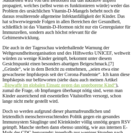
Stattdessen wird von den Behörden nur das lukrative Impfen
propagiert, welches (selbst wenn es funktionieren würde) weder das
Problem des ursächlichen Vitamin-D-Mangels behebt noch die
daraus resultierende allgemeine Infektanfälligkeit der Kinder. Das
hat schwerwiegende Folgen in allen Bereichen der Gesundheit,
schließlich ist das Vitamin-D-Hormon nicht nur ein Genregulator für
Immunzellen, sondern auch höchst relevant für die
Gehirnentwicklung.
Die auch in der Tagesschau wiederhallende Warnung der
Weltgesundheitsorganisation und des Hilfswerks UNICEF, weltweit
würden zu wenige Kinder geimpft, bekommt unter diesem
Gesichtspunkt einen besonders abartigen Beigeschmack.[7]
„Gründe“, wie in dem Bericht zu entnehmen, „seien etwa eine
gewachsene Impfskepsis seit der Corona-Pandemie“. Ich kann diese
Impfskepsis nur befürworten (siehe dazu auch meinen Artikel
„Biowaffe im globalen Einsatz gegen das ungeborene Kind“
),
zumal die Frage, ob Impfungen überhaupt nötig sind, wenn man
Kinder ausreichend mit essentiellen Vitalstoffen versorgt, schon
lange nicht mehr gestellt wird.
Doch so werden aufgrund dieser pharmafreundlichen und
letztendlich menschenverachtenden Politik gegen ein gesundes
Immunsystem Säuglinge und Kleinkinder völlig unnötig gegen RSV
geimpft. Manche sterben dann ebenso unnötig, wie aus internen E-
Mails der CDC hervorgeht: innerhalb nur weniger Stunden nach