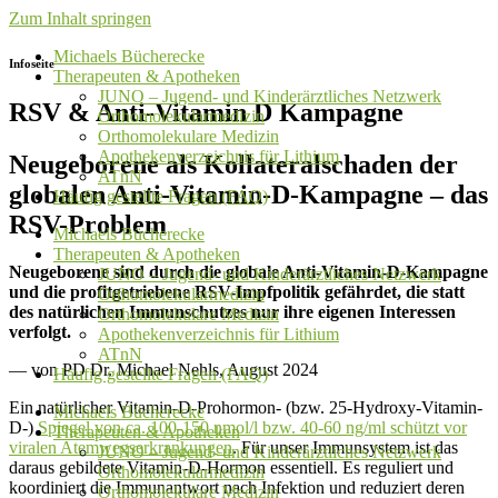
Zum Inhalt springen
Michaels Bücherecke
Infoseite
Therapeuten & Apotheken
JUNO – Jugend- und Kinderärztliches Netzwerk
RSV & Anti-Vitamin D Kampagne
Orthomolekularmedizin
Orthomolekulare Medizin
Apothekenverzeichnis für Lithium
Neugeborene als Kollateralschaden der
ATnN
globalen Anti-Vitamin-D-Kampagne – das
Häufig gestellte Fragen (FAQ)
RSV-Problem
Michaels Bücherecke
Therapeuten & Apotheken
Neugeborene sind durch die globale Anti-Vitamin-D-Kampagne
JUNO – Jugend- und Kinderärztliches Netzwerk
und die profitgetriebene RSV-Impfpolitik gefährdet, die statt
Orthomolekularmedizin
des natürlichen Immunschutzes nur ihre eigenen Interessen
Orthomolekulare Medizin
verfolgt.
Apothekenverzeichnis für Lithium
ATnN
— von PD Dr. Michael Nehls, August 2024
Häufig gestellte Fragen (FAQ)
Ein natürlicher Vitamin-D-Prohormon- (bzw. 25-Hydroxy-Vitamin-
Michaels Bücherecke
D-)
Spiegel von ca. 100-150 nmol/l bzw. 40-60 ng/ml schützt vor
Therapeuten & Apotheken
viralen Atemwegserkrankungen
. Für unser Immunsystem ist das
JUNO – Jugend- und Kinderärztliches Netzwerk
daraus gebildete Vitamin-D-Hormon essentiell. Es reguliert und
Orthomolekularmedizin
koordiniert die Immunantwort nach Infektion und reduziert deren
Orthomolekulare Medizin