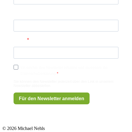
Nachname
E-Mail
Ich möchte den Newsletter erhalten und akzeptiere die
Datenschutzerklärung.
Sie können den Newsletter jederzeit über den Link in unserem
Newsletter abbestellen.
Für den Newsletter anmelden
© 2026 Michael Nehls