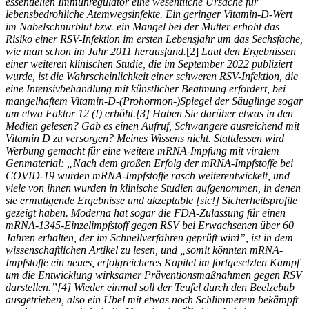
essentiellen Immunregulator eine wesentliche Ursache für
lebensbedrohliche Atemwegsinfekte. Ein geringer Vitamin-D-Wert
im Nabelschnurblut bzw. ein Mangel bei der Mutter erhöht das
Risiko einer RSV-Infektion im ersten Lebensjahr um das Sechsfache,
wie man schon im Jahr 2011 herausfand.
[2]
Laut den Ergebnissen
einer weiteren klinischen Studie, die im September 2022 publiziert
wurde, ist die Wahrscheinlichkeit einer schweren RSV-Infektion, die
eine Intensivbehandlung mit künstlicher Beatmung erfordert, bei
mangelhaftem Vitamin-D-(Prohormon-)Spiegel der Säuglinge sogar
um etwa Faktor 12 (!) erhöht.[3]
Haben Sie darüber etwas in den
Medien gelesen? Gab es einen Aufruf, Schwangere ausreichend mit
Vitamin D zu versorgen? Meines Wissens nicht. Stattdessen wird
Werbung gemacht für eine weitere mRNA-Impfung mit viralem
Genmaterial: „Nach dem großen Erfolg der mRNA-Impfstoffe bei
COVID-19 wurden mRNA-Impfstoffe rasch weiterentwickelt, und
viele von ihnen wurden in klinische Studien aufgenommen, in denen
sie ermutigende Ergebnisse und akzeptable [sic!] Sicherheitsprofile
gezeigt haben. Moderna hat sogar die FDA-Zulassung für einen
mRNA-1345-Einzelimpfstoff gegen RSV bei Erwachsenen über 60
Jahren erhalten, der im Schnellverfahren geprüft wird”, ist in dem
wissenschaftlichen Artikel zu lesen, und „somit könnten mRNA-
Impfstoffe ein neues, erfolgreicheres Kapitel im fortgesetzten Kampf
um die Entwicklung wirksamer Präventionsmaßnahmen gegen RSV
darstellen.”[4]
Wieder einmal soll der Teufel durch den Beelzebub
ausgetrieben, also ein Übel mit etwas noch Schlimmerem bekämpft