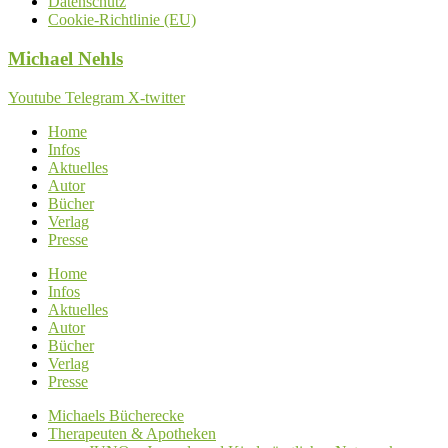
Datenschutz
Cookie-Richtlinie (EU)
Michael
Nehls
Youtube
Telegram
X-twitter
Home
Infos
Aktuelles
Autor
Bücher
Verlag
Presse
Home
Infos
Aktuelles
Autor
Bücher
Verlag
Presse
Michaels Bücherecke
Therapeuten & Apotheken