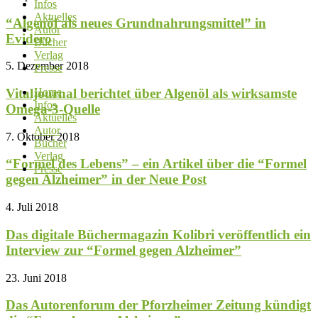
Infos
Aktuelles
“Algenöl als neues Grundnahrungsmittel” in
Autor
Evidero
Bücher
Verlag
5. Dezember 2018
Presse
Vitaljournal berichtet über Algenöl als wirksamste
Home
Infos
Omega-3-Quelle
Aktuelles
Autor
7. Oktober 2018
Bücher
Verlag
“Formel des Lebens” – ein Artikel über die “Formel
Presse
gegen Alzheimer” in der Neue Post
4. Juli 2018
Das digitale Büchermagazin Kolibri veröffentlich ein
Interview zur “Formel gegen Alzheimer”
23. Juni 2018
Das Autorenforum der Pforzheimer Zeitung kündigt