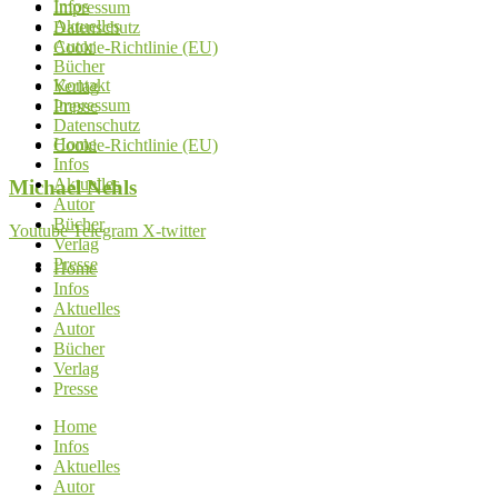
Infos
Impressum
Aktuelles
Datenschutz
Autor
Cookie-Richtlinie (EU)
Bücher
Kontakt
Verlag
Impressum
Presse
Datenschutz
Home
Cookie-Richtlinie (EU)
Infos
Aktuelles
Michael
Nehls
Autor
Bücher
Youtube
Telegram
X-twitter
Verlag
Presse
Home
Infos
Aktuelles
Autor
Bücher
Verlag
Presse
Home
Infos
Aktuelles
Autor