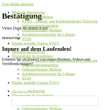
Zum Inhalt springen
Michaels Bücherecke
Bestätigung
Therapeuten & Apotheken
JUNO – Jugend- und Kinderärztliches Netzwerk
Orthomolekularmedizin
Vielen Dank für deinen Kauf!
Orthomolekulare Medizin
Apothekenverzeichnis für Lithium
NEWSLETTER
ATnN
Häufig gestellte Fragen (FAQ)
Immer auf dem Laufenden!
Michaels Bücherecke
Therapeuten & Apotheken
Erfahren Sie als Erste(r) von neuen Büchern, Videos und
JUNO – Jugend- und Kinderärztliches Netzwerk
Veröffentlichungen!
Orthomolekularmedizin
Orthomolekulare Medizin
Apothekenverzeichnis für Lithium
ATnN
Häufig gestellte Fragen (FAQ)
Vorname
Michaels Bücherecke
Therapeuten & Apotheken
JUNO – Jugend- und Kinderärztliches Netzwerk
Orthomolekularmedizin
Orthomolekulare Medizin