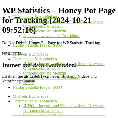
Zum
WP Statistics – Honey Pot Page
Michaels Bücherecke
Inhalt
Therapeuten & Apotheken
springen
for Tracking [2024-10-21
JUNO – Jugend- und Kinderärztliches Netzwerk
Orthomolekularmedizin
09:52:16]
Orthomolekulare Medizin
Apothekenverzeichnis für Lithium
ATnN
Do Not Delete: Honey Pot Page for WP Statistics Tracking.
Häufig gestellte Fragen (FAQ)
NEWSLETTER
Michaels Bücherecke
Therapeuten & Apotheken
JUNO – Jugend- und Kinderärztliches Netzwerk
Immer auf dem Laufenden!
Orthomolekularmedizin
Orthomolekulare Medizin
Erfahren Sie als Erste(r) von neuen Büchern, Videos und
Apothekenverzeichnis für Lithium
Veröffentlichungen!
ATnN
Häufig gestellte Fragen (FAQ)
Michaels Bücherecke
Therapeuten & Apotheken
JUNO – Jugend- und Kinderärztliches Netzwerk
Vorname
Orthomolekularmedizin
Orthomolekulare Medizin