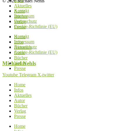
Infos
© 2026 Michael Nehls
Aktuelles
Kontakt
Autor
Impressum
Bücher
Datenschutz
Verlag
Cookie-Richtlinie (EU)
Presse
Kontakt
Home
Impressum
Infos
Datenschutz
Aktuelles
Cookie-Richtlinie (EU)
Autor
Bücher
Michael
Nehls
Verlag
Presse
Youtube
Telegram
X-twitter
Home
Infos
Aktuelles
Autor
Bücher
Verlag
Presse
Home