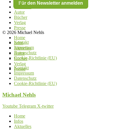
Infos
Für den Newsletter anmelden
Aktuelles
Autor
Bücher
Verlag
Presse
© 2026 Michael Nehls
Home
Kontakt
Infos
Impressum
Aktuelles
Datenschutz
Autor
Cookie-Richtlinie (EU)
Bücher
Verlag
Kontakt
Presse
Impressum
Datenschutz
Cookie-Richtlinie (EU)
Michael
Nehls
Youtube
Telegram
X-twitter
Home
Infos
Aktuelles