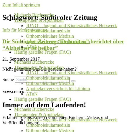
Zum Inhalt springen
Michaels Bücherecke
Schlagwort: Südtiroler Zeitung
Therapeuten & Apotheken
JUNO – Jugend- und Kinderärztliches Netzwerk
Info für Medienvertreter
Orthomolekularmedizin
Orthomolekulare Medizin
Die Südtiroler Zeitung “Dolomiten” berichtet über
Apothekenverzeichnis für Lithium
ATnN
“Alzheimer ist heilbar”
Häufig gestellte Fragen (FAQ)
21. September 2017
Michaels Bücherecke
Therapeuten & Apotheken
Nicht gefunden was Sie gesucht haben?
JUNO – Jugend- und Kinderärztliches Netzwerk
Orthomolekularmedizin
Suche
Orthomolekulare Medizin
Apothekenverzeichnis für Lithium
NEWSLETTER
ATnN
Häufig gestellte Fragen (FAQ)
Immer auf dem Laufenden!
Michaels Bücherecke
Therapeuten & Apotheken
Erfahren Sie als Erste(r) von neuen Büchern, Videos und
JUNO – Jugend- und Kinderärztliches Netzwerk
Veröffentlichungen!
Orthomolekularmedizin
Orthomolekulare Medizin