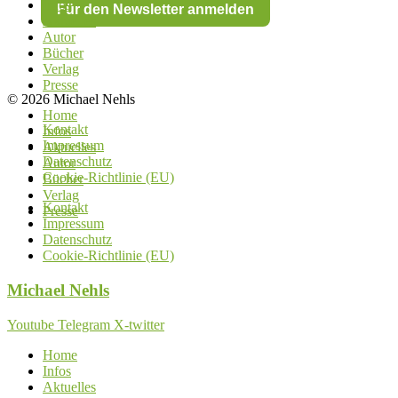
Infos
Für den Newsletter anmelden
Aktuelles
Autor
Bücher
Verlag
Presse
© 2026 Michael Nehls
Home
Kontakt
Infos
Impressum
Aktuelles
Datenschutz
Autor
Cookie-Richtlinie (EU)
Bücher
Verlag
Kontakt
Presse
Impressum
Datenschutz
Cookie-Richtlinie (EU)
Michael
Nehls
Youtube
Telegram
X-twitter
Home
Infos
Aktuelles