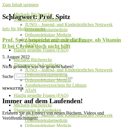
Zum Inhalt springen
Michaels Bücherecke
Schlagwort: Prof. Spitz
Therapeuten & Apotheken
JUNO – Jugend- und Kinderärztliches Netzwerk
Info für Medienvertreter
Orthomolekularmedizin
Orthomolekulare Medizin
Prof. Spitz bespricht mir mir die Frage, ob Vitamin
Apothekenverzeichnis für Lithium
ATnN
D bei Corona doch nicht hilft
Häufig gestellte Fragen (FAQ)
5. August 2022
Michaels Bücherecke
Therapeuten & Apotheken
Nicht gefunden was Sie gesucht haben?
JUNO – Jugend- und Kinderärztliches Netzwerk
Orthomolekularmedizin
Suche
Orthomolekulare Medizin
Apothekenverzeichnis für Lithium
NEWSLETTER
ATnN
Häufig gestellte Fragen (FAQ)
Immer auf dem Laufenden!
Michaels Bücherecke
Therapeuten & Apotheken
Erfahren Sie als Erste(r) von neuen Büchern, Videos und
JUNO – Jugend- und Kinderärztliches Netzwerk
Veröffentlichungen!
Orthomolekularmedizin
Orthomolekulare Medizin