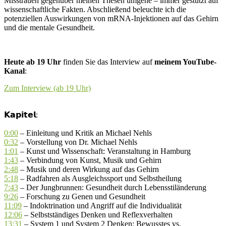
Misstrauen gegenüber meinen Thesen umgehe – immer gestützt auf
wissenschaftliche Fakten. Abschließend beleuchte ich die
potenziellen Auswirkungen von mRNA-Injektionen auf das Gehirn
und die mentale Gesundheit.
Heute ab 19 Uhr
finden Sie das Interview auf
meinem YouTube-
Kanal
:
Zum Interview (ab 19 Uhr)
𝗞𝗮𝗽𝗶𝘁𝗲𝗹:
0:00
– Einleitung und Kritik an Michael Nehls
0:32
– Vorstellung von Dr. Michael Nehls
1:01
– Kunst und Wissenschaft: Veranstaltung in Hamburg
1:43
– Verbindung von Kunst, Musik und Gehirn
2:48
– Musik und deren Wirkung auf das Gehirn
5:18
– Radfahren als Ausgleichssport und Selbstheilung
7:43
– Der Jungbrunnen: Gesundheit durch Lebensstiländerung
9:26
– Forschung zu Genen und Gesundheit
11:09
– Indoktrination und Angriff auf die Individualität
12:06
– Selbstständiges Denken und Reflexverhalten
13:31
– System 1 und System 2 Denken: Bewusstes vs.