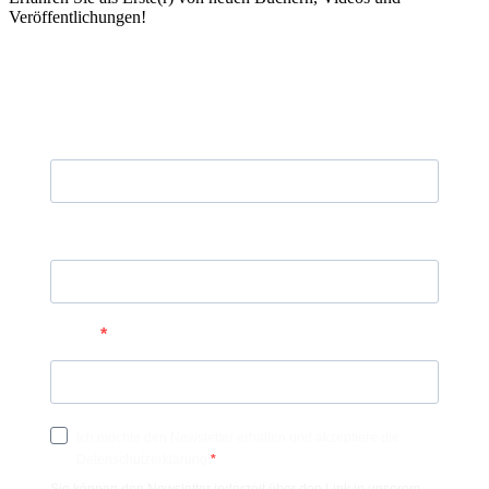
Veröffentlichungen!
Vorname
Nachname
E-Mail
Ich möchte den Newsletter erhalten und akzeptiere die
Datenschutzerklärung.
Sie können den Newsletter jederzeit über den Link in unserem