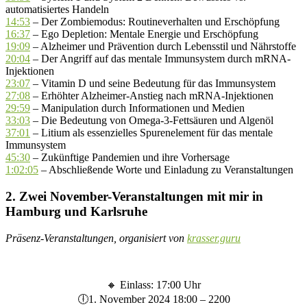
automatisiertes Handeln
14:53
– Der Zombiemodus: Routineverhalten und Erschöpfung
16:37
– Ego Depletion: Mentale Energie und Erschöpfung
19:09
– Alzheimer und Prävention durch Lebensstil und Nährstoffe
20:04
– Der Angriff auf das mentale Immunsystem durch mRNA-
Injektionen
23:07
– Vitamin D und seine Bedeutung für das Immunsystem
27:08
– Erhöhter Alzheimer-Anstieg nach mRNA-Injektionen
29:59
– Manipulation durch Informationen und Medien
33:03
– Die Bedeutung von Omega-3-Fettsäuren und Algenöl
37:01
– Litium als essenzielles Spurenelement für das mentale
Immunsystem
45:30
– Zukünftige Pandemien und ihre Vorhersage
1:02:05
– Abschließende Worte und Einladung zu Veranstaltungen
2. Zwei November-Veranstaltungen mit mir in
Hamburg und Karlsruhe
Präsenz-Veranstaltungen, organisiert von
krasser.guru
🔸 Einlass: 17:00 Uhr
🕕1. November 2024 18:00 – 2200