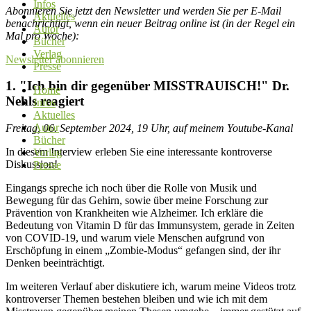
Infos
Abonnieren Sie jetzt den Newsletter und werden Sie per E-Mail
Aktuelles
benachrichtigt, wenn ein neuer Beitrag online ist (in der Regel ein
Autor
Mal pro Woche):
Bücher
Verlag
Newsletter abonnieren
Presse
1. "Ich bin dir gegenüber MISSTRAUISCH!" Dr.
Home
Nehls reagiert
Infos
Aktuelles
Autor
Freitag, 06. September 2024, 19 Uhr, auf meinem Youtube-Kanal
Bücher
In diesem Interview erleben Sie eine interessante kontroverse
Verlag
Diskussion!
Presse
Eingangs spreche ich noch über die Rolle von Musik und
Bewegung für das Gehirn, sowie über meine Forschung zur
Prävention von Krankheiten wie Alzheimer. Ich erkläre die
Bedeutung von Vitamin D für das Immunsystem, gerade in Zeiten
von COVID-19, und warum viele Menschen aufgrund von
Erschöpfung in einem „Zombie-Modus“ gefangen sind, der ihr
Denken beeinträchtigt.
Im weiteren Verlauf aber diskutiere ich, warum meine Videos trotz
kontroverser Themen bestehen bleiben und wie ich mit dem