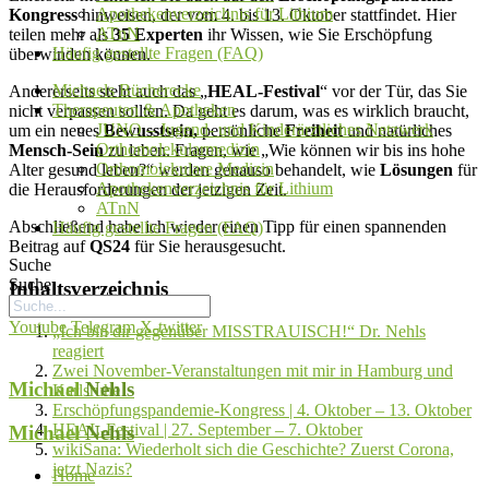
Apothekenverzeichnis für Lithium
Kongress
hinweisen, der vom 4. bis 13. Oktober stattfindet. Hier
ATnN
teilen mehr als
35 Experten
ihr Wissen, wie Sie Erschöpfung
Häufig gestellte Fragen (FAQ)
überwinden können.
Michaels Bücherecke
Andererseits steht auch das „
HEAL-Festival
“ vor der Tür, das Sie
Therapeuten & Apotheken
nicht verpassen sollten. Da geht es darum, was es wirklich braucht,
JUNO – Jugend- und Kinderärztliches Netzwerk
um ein neues
Bewusstsein,
persönliche
Freiheit
und natürliches
Orthomolekularmedizin
Mensch-Sein
zu leben. Fragen, wie „Wie können wir bis ins hohe
Orthomolekulare Medizin
Alter gesund leben?“ werden genauso behandelt, wie
Lösungen
für
Apothekenverzeichnis für Lithium
die Herausforderungen der jetzigen Zeit.
ATnN
Abschließend habe ich wieder einen Tipp für einen spannenden
Häufig gestellte Fragen (FAQ)
Beitrag auf
QS24
für Sie herausgesucht.
Suche
Suche
Inhaltsverzeichnis
Youtube
Telegram
X-twitter
„Ich bin dir gegenüber MISSTRAUISCH!“ Dr. Nehls
reagiert​
Zwei November-Veranstaltungen mit mir in Hamburg und
Michael
Nehls
Karlsruhe​
Erschöpfungspandemie-Kongress | 4. Oktober – 13. Oktober​​
HEAL-Festival | 27. September – 7. Oktober​
Michael
Nehls
wikiSana: Wiederholt sich die Geschichte? Zuerst Corona,
jetzt Nazis?
Home