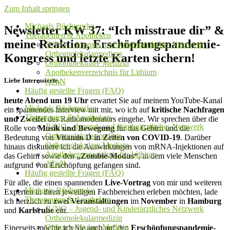
Zum Inhalt springen
Michaels Bücherecke
Newsletter KW 37: “Ich misstraue dir” &
Therapeuten & Apotheken
meine Reaktion, Erschöpfungspandemie-
JUNO – Jugend- und Kinderärztliches Netzwerk
Orthomolekularmedizin
Kongress und letzte Karten sichern!
Orthomolekulare Medizin
Apothekenverzeichnis für Lithium
Liebe Interessierte,
ATnN
Häufig gestellte Fragen (FAQ)
heute Abend um 19 Uhr
erwartet Sie auf meinem YouTube-Kanal
Michaels Bücherecke
ein spannendes Interview mit mir, wo ich auf
kritische
Nachfragen
Therapeuten & Apotheken
und Zweifel
des Radiomoderators eingehe. Wir sprechen über die
JUNO – Jugend- und Kinderärztliches Netzwerk
Rolle von
Musik und Bewegung
für das Gehirn und die
Orthomolekularmedizin
Bedeutung von
Vitamin D in Zeiten von COVID-19
. Darüber
Orthomolekulare Medizin
hinaus diskutiere ich die Auswirkungen von mRNA-Injektionen auf
Apothekenverzeichnis für Lithium
das Gehirn sowie den
„Zombie-Modus“
, in dem viele Menschen
ATnN
aufgrund von Erschöpfung gefangen sind.
Häufig gestellte Fragen (FAQ)
Für alle, die einen spannenden
Live-Vortrag
von mir und weiteren
Michaels Bücherecke
Experten in ihren jeweiligen Fachbereichen erleben möchten, lade
Therapeuten & Apotheken
ich herzlich zu
zwei Veranstaltungen
im
November
in
Hamburg
JUNO – Jugend- und Kinderärztliches Netzwerk
und
Karlsruhe
ein.
Orthomolekularmedizin
Orthomolekulare Medizin
Einerseits möchte ich Sie auch auf den
Erschöpfungspandemie-