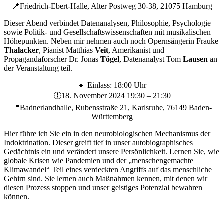
📍
Friedrich-Ebert-Halle, Alter Postweg 30-38, 21075 Hamburg
Dieser Abend verbindet Datenanalysen, Philosophie, Psychologie
sowie Politik- und Gesellschaftswissenschaften mit musikalischen
Höhepunkten. Neben mir nehmen auch noch Opernsängerin Frauke
Thalacker
, Pianist Matthias
Veit
, Amerikanist und
Propagandaforscher Dr. Jonas
Tögel
, Datenanalyst Tom
Lausen
an
der Veranstaltung teil.
🔸 Einlass: 18:00 Uhr
🕕18. November 2024 19:30 – 21:30
📍Badnerlandhalle, Rubensstraße 21, Karlsruhe, 76149 Baden-
Württemberg
Hier führe ich Sie ein in den neurobiologischen Mechanismus der
Indoktrination. Dieser greift tief in unser autobiographisches
Gedächtnis ein und verändert unsere Persönlichkeit. Lernen Sie, wie
globale Krisen wie Pandemien und der „menschengemachte
Klimawandel“ Teil eines verdeckten Angriffs auf das menschliche
Gehirn sind. Sie lernen auch Maßnahmen kennen, mit denen wir
diesen Prozess stoppen und unser geistiges Potenzial bewahren
können.