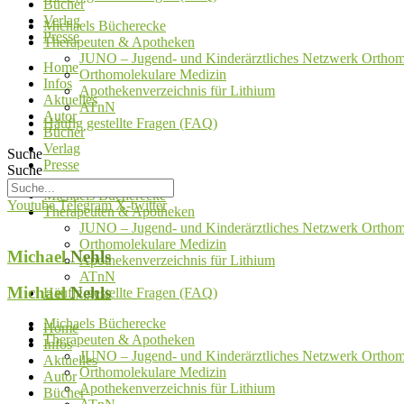
Bücher
Verlag
Michaels Bücherecke
Presse
Therapeuten & Apotheken
JUNO – Jugend- und Kinderärztliches Netzwerk Orthom
Home
Orthomolekulare Medizin
Infos
Apothekenverzeichnis für Lithium
Aktuelles
ATnN
Autor
Häufig gestellte Fragen (FAQ)
Bücher
Verlag
Suche
Presse
Suche
Michaels Bücherecke
Youtube
Telegram
X-twitter
Therapeuten & Apotheken
JUNO – Jugend- und Kinderärztliches Netzwerk Orthom
Orthomolekulare Medizin
Michael
Nehls
Apothekenverzeichnis für Lithium
ATnN
Michael
Nehls
Häufig gestellte Fragen (FAQ)
Michaels Bücherecke
Home
Therapeuten & Apotheken
Infos
JUNO – Jugend- und Kinderärztliches Netzwerk Orthom
Aktuelles
Orthomolekulare Medizin
Autor
Apothekenverzeichnis für Lithium
Bücher