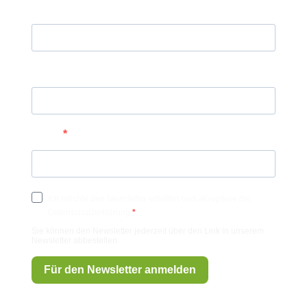
Vorname
Nachname
E-Mail
Ich möchte den Newsletter erhalten und akzeptiere die
Datenschutzerklärung.
Sie können den Newsletter jederzeit über den Link in unserem
Newsletter abbestellen.
Für den Newsletter anmelden