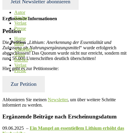
Jetzt Newsletter abonnieren
Infos
Aktuelles
Autor
Bücher
Ergänzende Informationen
Verlag
Presse
Petition
Home
Die
Petition
„
Lithium: Anerkennung der Essentialität und
Infos
Zulassung als Nahrungsergänzungsmittel
“ wurde erfolgreich
Aktuelles
abgeschlossen! Das Quorum wurde nicht nur erreicht, sondern mit
Autor
rund 56.000 Unterschriften deutlich überschritten!
Bücher
Verlag
Hier geht es zur Petitionsseite:
Presse
Zur Petition
Abbonieren Sie meinen
Newsletter
, um über weitere Schritte
informiert zu werden.
Ergänzende Beiträge nach Erscheinungsdatum
09.06.2025 –
Ein Mangel an essentiellem Lithium erhöht das