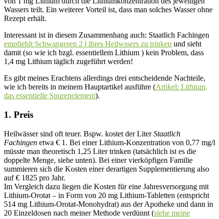
von 1 mg Lithium durch die Lithiumkonzentration des jeweiligen
Wassers teilt. Ein weiterer Vorteil ist, dass man solches Wasser ohne
Rezept erhält.
Interessant ist in diesem Zusammenhang auch: Staatlich Fachingen
empfiehlt Schwangeren 2 l ihres Heilwssers zu trinken
und sieht
damit (so wie ich bzgl. essentiellem Lithium ) kein Problem, dass
1,4 mg Lithium täglich zugeführt werden!
Es gibt meines Erachtens allerdings drei entscheidende Nachteile,
wie ich bereits in meinem Hauptartikel ausführe (
Artikel: Lithium,
das essentielle Spurenelement
).
1.
Preis
Heilwässer sind oft teuer. Bspw. kostet der Liter
Staatlich
Fachingen
etwa € 1. Bei einer Lithium-Konzentration von 0,77 mg/l
müsste man theoretisch 1,25 Liter trinken (tatsächlich ist es die
doppelte Menge, siehe unten). Bei einer vierköpfigen Familie
summieren sich die Kosten einer derartigen Supplementierung also
auf € 1825 pro Jahr.
Im Vergleich dazu liegen die Kosten für eine Jahresversorgung mit
Lithium-Orotat – in Form von 20 mg Lithium-Tabletten (entspricht
514 mg Lithium-Orotat-Monohydrat) aus der Apotheke und dann in
20 Einzeldosen nach meiner Methode verdünnt (
siehe meine