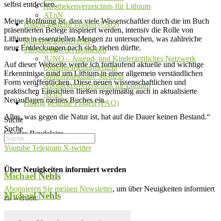
selbst entdecken.
Apothekenverzeichnis für Lithium
ATnN
Meine Hoffnung ist, dass viele Wissenschaftler durch die im Buch
Häufig gestellte Fragen (FAQ)
präsentierten Belege inspiriert werden, intensiv die Rolle von
Lithium in essenziellen Mengen zu untersuchen, was zahlreiche
Michaels Bücherecke
neue Entdeckungen nach sich ziehen dürfte.
Therapeuten & Apotheken
JUNO – Jugend- und Kinderärztliches Netzwerk
Auf dieser Webseite werde ich fortlaufend aktuelle und wichtige
Orthomolekularmedizin
Erkenntnisse rund um Lithium in einer allgemein verständlichen
Orthomolekulare Medizin
Form veröffentlichen. Diese neuen wissenschaftlichen und
Apothekenverzeichnis für Lithium
praktischen Einsichten fließen regelmäßig auch in aktualisierte
ATnN
Neuauflagen meines Buches ein.
Häufig gestellte Fragen (FAQ)
Alles, was gegen die Natur ist, hat auf die Dauer keinen Bestand.“
Suche
Suche
Charles Baudelaire
Youtube
Telegram
X-twitter
Über Neuigkeiten informiert werden
Michael
Nehls
Abonnieren Sie meinen Newsletter
, um über Neuigkeiten informiert
Michael
Nehls
zu werden:
Home