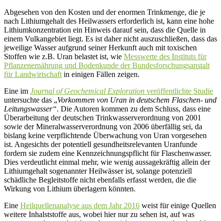
Abgesehen von den Kosten und der enormen Trinkmenge, die je
nach Lithiumgehalt des Heilwassers erforderlich ist, kann eine hohe
Lithiumkonzentration ein Hinweis darauf sein, dass die Quelle in
einem Vulkangebiet liegt. Es ist daher nicht auszuschließen, dass das
jeweilige Wasser aufgrund seiner Herkunft auch mit toxischen
Stoffen wie z.B. Uran belastet ist, wie
Messwerte des Instituts für
Pflanzenernährung und Bodenkunde der Bundesforschungsanstalt
für Landwirtschaft
in einigen Fällen zeigen.
Eine im
Journal of Geochemical Exploration
veröffentlichte Studie
untersuchte das „
Vorkommen von Uran in deutschem Flaschen- und
Leitungswasser“
. Die Autoren kommen zu dem Schluss, dass eine
Überarbeitung der deutschen Trinkwasserverordnung von 2001
sowie der Mineralwasserverordnung von 2006 überfällig sei, da
bislang keine verpflichtende Überwachung von Uran vorgesehen
ist. Angesichts der potentiell gesundheitsrelevanten Uranfunde
fordern sie zudem eine Kennzeichnungspflicht für Flaschenwasser.
Dies verdeutlicht einmal mehr, wie wenig aussagekräftig allein der
Lithiumgehalt sogenannter Heilwässer ist, solange potenziell
schädliche Begleitstoffe nicht ebenfalls erfasst werden, die die
Wirkung von Lithium überlagern könnten.
Eine
Heilquellenanalyse aus dem Jahr 2016
weist für einige Quellen
weitere Inhalststoffe aus, wobei hier nur zu sehen ist, auf was