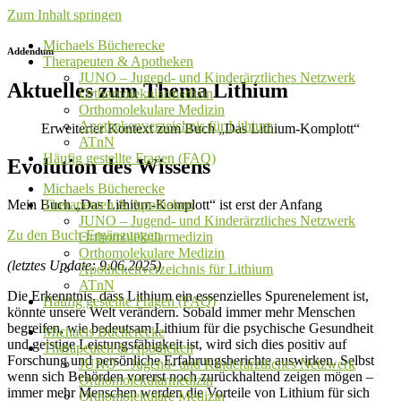
Zum Inhalt springen
Michaels Bücherecke
Addendum
Therapeuten & Apotheken
JUNO – Jugend- und Kinderärztliches Netzwerk
Aktuelles zum Thema Lithium
Orthomolekularmedizin
Orthomolekulare Medizin
Apothekenverzeichnis für Lithium
Erweiterter Kontext zum Buch „Das Lithium-Komplott“
ATnN
Häufig gestellte Fragen (FAQ)
Evolution des Wissens
Michaels Bücherecke
Mein Buch „Das Lithium-Komplott“ ist erst der Anfang
Therapeuten & Apotheken
JUNO – Jugend- und Kinderärztliches Netzwerk
Zu den Buch-Ergänzungen
Orthomolekularmedizin
Orthomolekulare Medizin
(letztes Update: 9.06.2025)
Apothekenverzeichnis für Lithium
ATnN
Die Erkenntnis, dass Lithium ein essenzielles Spurenelement ist,
Häufig gestellte Fragen (FAQ)
könnte unsere Welt verändern. Sobald immer mehr Menschen
begreifen, wie bedeutsam Lithium für die psychische Gesundheit
Michaels Bücherecke
und geistige Leistungsfähigkeit ist, wird sich dies positiv auf
Therapeuten & Apotheken
Forschung und persönliche Erfahrungsberichte auswirken. Selbst
JUNO – Jugend- und Kinderärztliches Netzwerk
wenn sich Behörden vorerst noch zurückhaltend zeigen mögen –
Orthomolekularmedizin
immer mehr Menschen werden die Vorteile von Lithium für sich
Orthomolekulare Medizin