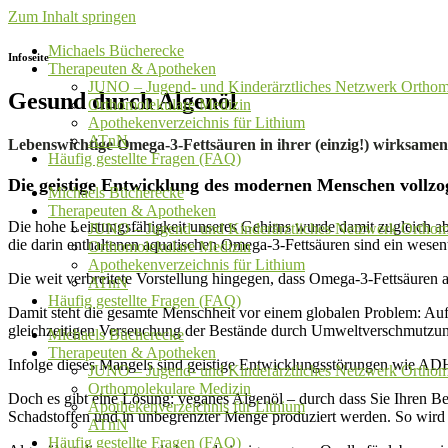
Zum Inhalt springen
Michaels Bücherecke
Infoseite
Therapeuten & Apotheken
JUNO – Jugend- und Kinderärztliches Netzwerk Orthom
Gesund durch Algenöl
Orthomolekulare Medizin
Apothekenverzeichnis für Lithium
ATnN
Lebenswichtige Omega-3-Fettsäuren in ihrer (einzig!) wirksame
Häufig gestellte Fragen (FAQ)
Die geistige Entwicklung des modernen Menschen vollzo
Michaels Bücherecke
Therapeuten & Apotheken
Die hohe Leistungsfähigkeit unseres Gehirns wurde damit zugleich ab
JUNO – Jugend- und Kinderärztliches Netzwerk Orthom
die darin enthaltenen aquatischen Omega-3-Fettsäuren sind ein wesentl
Orthomolekulare Medizin
Apothekenverzeichnis für Lithium
Die weit verbreitete Vorstellung hingegen, dass Omega-3-Fettsäuren 
ATnN
Häufig gestellte Fragen (FAQ)
Damit steht die gesamte Menschheit vor einem globalen Problem: Aufg
gleichzeitigen Verseuchung der Bestände durch Umweltverschmutzung
Michaels Bücherecke
Therapeuten & Apotheken
Infolge dieses Mangels sind geistige Entwicklungsstörungen wie AD
JUNO – Jugend- und Kinderärztliches Netzwerk Orthom
Orthomolekulare Medizin
Doch es gibt eine Lösung: veganes Algenöl – durch dass Sie Ihren Be
Apothekenverzeichnis für Lithium
Schadstoffen und in unbegrenzter Menge produziert werden. So wird 
ATnN
Häufig gestellte Fragen (FAQ)