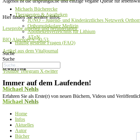
Algenöl ist die ursprüngliche und einzige vegane Quelle für lebensw
Michaels Bücherecke
Therapeuten & Apotheken
Hier finden Sie weitere Infos:
JUNO – Jugend- und Kinderärztliches Netzwerk Orthom
Orthomolekulare Medizin
Leseprobe ansehen und herunterladen
Apothekenverzeichnis für Lithium
ATnN
BIO Algenoel S. 50-53
Häufig gestellte Fragen (FAQ)
Artikel aus dem Vitaljournal
Suche
Suche
NEWSLETTER
Youtube
Telegram
X-twitter
Immer auf dem Laufenden!
Michael
Nehls
Erfahren Sie als Erste(r) von neuen Büchern, Videos und Veröffentli
Michael
Nehls
Home
Infos
V
Aktuelles
Autor
Bücher