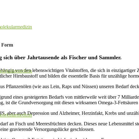
olekularmedizin
n Form
g sich über Jahrtausende als Fischer und Sammler.
hängig von den lebenswichtigen Vitalstoffen, die sich in einzigartige
olekularmedizin
icher Hirnbaustoff und bilden die essentielle Basis für unzählige hormo
aus Pflanzenölen (wie aus Lein, Raps und Nüssen) unseren Bedarf decke
rund eines gesteigerten Bedarfs von mittlerweile weit über 7 Milliar
, ist die Grundversorgung mit diesen wirksamen Omega-3-Fettsäuren n
HS, aber auch Depression und Alzheimer, Herzinfakt, Krebs und unzäh
olekularmedizin
darf an Fisch und Meeresfrüchten decken. Dieses neue Lebensmittel ste
eine gravierende Versorgungslücke geschlossen.