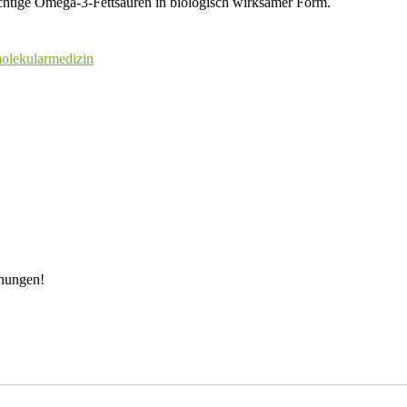
ichtige Omega-3-Fettsäuren in biologisch wirksamer Form.
olekularmedizin
chungen!
orname