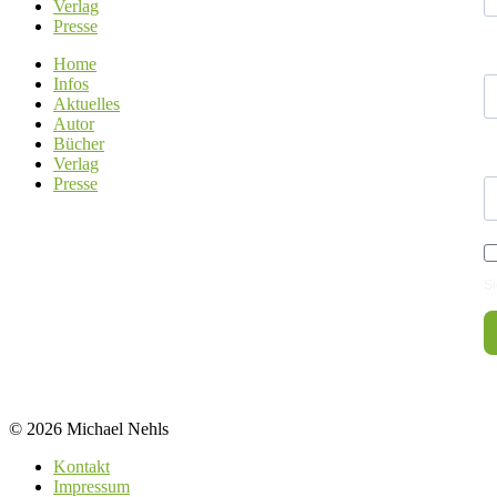
Verlag
Presse
N
Home
Infos
Aktuelles
Autor
Bücher
E
Verlag
Presse
Si
© 2026 Michael Nehls
Kontakt
Impressum