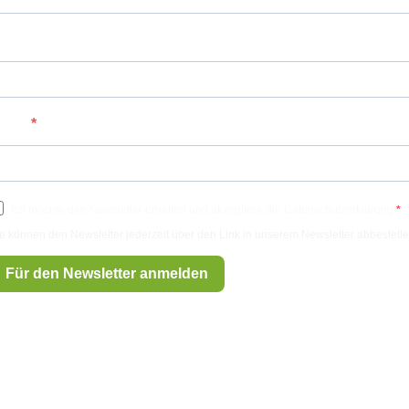
achname
-Mail
Ich möchte den Newsletter erhalten und akzeptiere die Datenschutzerklärung.
e können den Newsletter jederzeit über den Link in unserem Newsletter abbestelle
Für den Newsletter anmelden