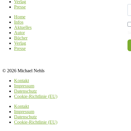
Verlag
Presse
Home
Infos
Aktuelles
Autor
Si
Bücher
Verlag
Presse
© 2026 Michael Nehls
Kontakt
Impressum
Datenschutz
Cookie-Richtlinie (EU)
Kontakt
Impressum
Datenschutz
Cookie-Richtlinie (EU)