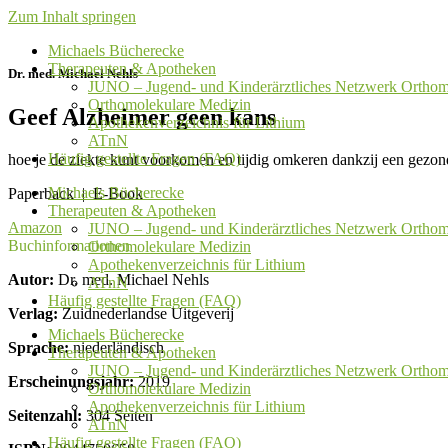
Zum Inhalt springen
Michaels Bücherecke
Therapeuten & Apotheken
Dr. med. Michael Nehls
JUNO – Jugend- und Kinderärztliches Netzwerk Orthom
Orthomolekulare Medizin
Geef Alzheimer geen kans
Apothekenverzeichnis für Lithium
ATnN
Häufig gestellte Fragen (FAQ)
hoe je de ziekte kunt voorkomen en tijdig omkeren dankzij een gezond
Michaels Bücherecke
Paperback | E-Book
Therapeuten & Apotheken
Amazon
JUNO – Jugend- und Kinderärztliches Netzwerk Orthom
Buchinformationen
Orthomolekulare Medizin
Apothekenverzeichnis für Lithium
Autor:
Dr. med. Michael Nehls
ATnN
Häufig gestellte Fragen (FAQ)
Verlag:
Zuidnederlandse Uitgeverij
Michaels Bücherecke
Sprache:
niederländisch
Therapeuten & Apotheken
JUNO – Jugend- und Kinderärztliches Netzwerk Orthom
Erscheinungsjahr:
2019
Orthomolekulare Medizin
Apothekenverzeichnis für Lithium
Seitenzahl:
304 Seiten
ATnN
Häufig gestellte Fragen (FAQ)