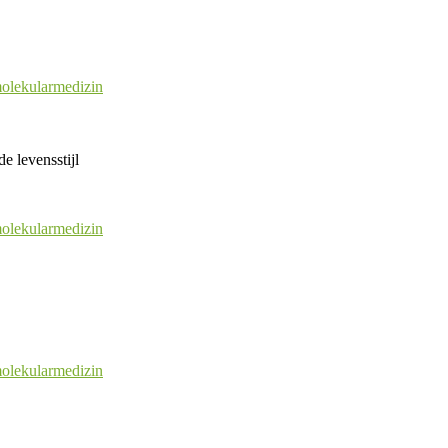
olekularmedizin
e levensstijl
olekularmedizin
olekularmedizin