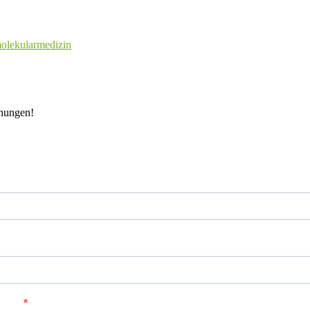
olekularmedizin
chungen!
orname
achname
-Mail