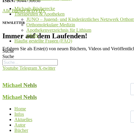
ISBN:
9044750658
Michaels Bücherecke
Alle Bücher & DVD's
Therapeuten & Apotheken
JUNO – Jugend- und Kinderärztliches Netzwerk Orthom
NEWSLETTER
Orthomolekulare Medizin
Apothekenverzeichnis für Lithium
Immer auf dem Laufenden!
ATnN
Häufig gestellte Fragen (FAQ)
Erfahren Sie als Erste(r) von neuen Büchern, Videos und Veröffentli
Suche
Suche
Youtube
Telegram
X-twitter
V
Michael
Nehls
Michael
Nehls
N
Home
Infos
Aktuelles
Autor
Bücher
E