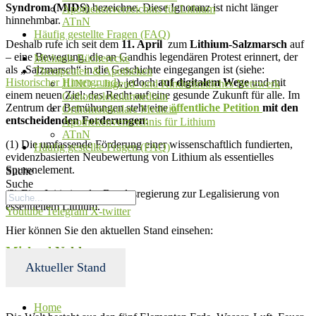
Syndrom (MIDS)
bezeichne. Diese Ignoranz ist nicht länger
Apothekenverzeichnis für Lithium
hinnehmbar.
ATnN
Häufig gestellte Fragen (FAQ)
Deshalb rufe ich seit dem
11. April
zum
Lithium-Salzmarsch
auf
– eine Bewegung, die an Gandhis legendären Protest erinnert, der
Michaels Bücherecke
als „Salzmarsch“ in die Geschichte eingegangen ist (siehe:
Therapeuten & Apotheken
Historischer Hintergrund
), jedoch
auf digitalem Wege
und mit
JUNO – Jugend- und Kinderärztliches Netzwerk
einem neuen Ziel: das Recht auf eine gesunde Zukunft für alle. Im
Orthomolekularmedizin
Zentrum der Bemühungen steht eine
öffentliche Petition
mit den
Orthomolekulare Medizin
entscheidenden Forderungen
:
Apothekenverzeichnis für Lithium
ATnN
(1) Die umfassende Förderung einer wissenschaftlich fundierten,
Häufig gestellte Fragen (FAQ)
evidenzbasierten Neubewertung von Lithium als essentielles
Spurenelement.
Suche
Suche
(2) Eine Initiative der Bundesregierung zur Legalisierung von
essentiellem Lithium.
Youtube
Telegram
X-twitter
Hier können Sie den aktuellen Stand einsehen:
Michael
Nehls
Aktueller Stand
Michael
Nehls
Home