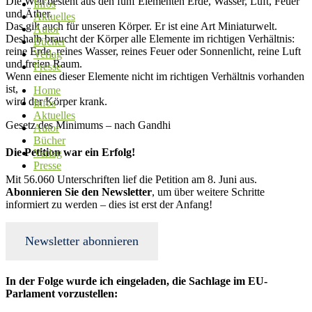
Die Welt besteht aus den fünf Elementen Erde, Wasser, Luft, Feuer
Infos
und Äther.
Aktuelles
Das gilt auch für unseren Körper. Er ist eine Art Miniaturwelt.
Autor
Deshalb braucht der Körper alle Elemente im richtigen Verhältnis:
Bücher
reine Erde, reines Wasser, reines Feuer oder Sonnenlicht, reine Luft
Verlag
und freien Raum.
Presse
Wenn eines dieser Elemente nicht im richtigen Verhältnis vorhanden
ist,
Home
wird der Körper krank.
Infos
Aktuelles
Gesetz des Minimums – nach Gandhi
Autor
Bücher
Die Petition war ein Erfolg!
Verlag
Presse
Mit 56.060 Unterschriften lief die Petition am 8. Juni aus.
Abonnieren Sie den Newsletter
, um über weitere Schritte
informiert zu werden – dies ist erst der Anfang!
Newsletter abonnieren
In der Folge wurde ich eingeladen, die Sachlage im EU-
Parlament vorzustellen: