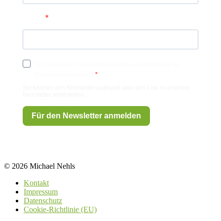
E-Mail
Ich möchte den Newsletter erhalten und akzeptiere die
Datenschutzerklärung.
Sie können den Newsletter jederzeit über den Link in unserem
Newsletter abbestellen.
Für den Newsletter anmelden
© 2026 Michael Nehls
Kontakt
Impressum
Datenschutz
Cookie-Richtlinie (EU)