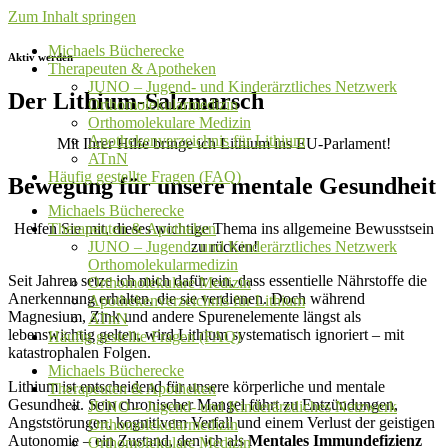
Zum Inhalt springen
Michaels Bücherecke
Aktiv werden
Therapeuten & Apotheken
JUNO – Jugend- und Kinderärztliches Netzwerk
Der Lithium-Salzmarsch
Orthomolekularmedizin
Orthomolekulare Medizin
Apothekenverzeichnis für Lithium
Mit Ihrer Hilfe bringe ich Lithium ins EU-Parlament!
ATnN
Häufig gestellte Fragen (FAQ)
Bewegung für unsere mentale Gesundheit
Michaels Bücherecke
Helfen Sie mit, dieses wichtige Thema ins allgemeine Bewusstsein
Therapeuten & Apotheken
zu rücken!
JUNO – Jugend- und Kinderärztliches Netzwerk
Orthomolekularmedizin
Seit Jahren setze ich mich dafür ein, dass essentielle Nährstoffe die
Orthomolekulare Medizin
Anerkennung erhalten, die sie verdienen. Doch während
Apothekenverzeichnis für Lithium
Magnesium, Zink und andere Spurenelemente längst als
ATnN
lebenswichtig gelten, wird Lithium systematisch ignoriert – mit
Häufig gestellte Fragen (FAQ)
katastrophalen Folgen.
Michaels Bücherecke
Lithium ist entscheidend für unsere körperliche und mentale
Therapeuten & Apotheken
Gesundheit. Sein chronischer Mangel führt zu Entzündungen,
JUNO – Jugend- und Kinderärztliches Netzwerk
Angststörungen, kognitivem Verfall und einem Verlust der geistigen
Orthomolekularmedizin
Autonomie – ein Zustand, den ich als
Mentales Immundefizienz
Orthomolekulare Medizin