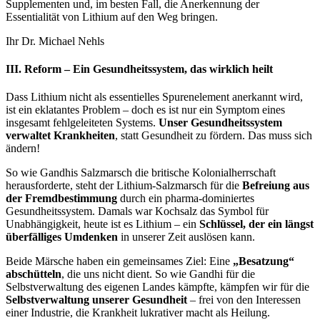
Supplementen und, im besten Fall, die Anerkennung der
Essentialität von Lithium auf den Weg bringen.
Ihr Dr. Michael Nehls
III. Reform – Ein Gesundheitssystem, das wirklich heilt
Dass Lithium nicht als essentielles Spurenelement anerkannt wird,
ist ein eklatantes Problem – doch es ist nur ein Symptom eines
insgesamt fehlgeleiteten Systems.
Unser Gesundheitssystem
verwaltet Krankheiten
, statt Gesundheit zu fördern. Das muss sich
ändern!
So wie Gandhis Salzmarsch die britische Kolonialherrschaft
herausforderte, steht der Lithium-Salzmarsch für die
Befreiung aus
der Fremdbestimmung
durch ein pharma-dominiertes
Gesundheitssystem. Damals war Kochsalz das Symbol für
Unabhängigkeit, heute ist es Lithium – ein
Schlüssel, der ein längst
überfälliges Umdenken
in unserer Zeit auslösen kann.
Beide Märsche haben ein gemeinsames Ziel: Eine
„Besatzung“
abschütteln
, die uns nicht dient. So wie Gandhi für die
Selbstverwaltung des eigenen Landes kämpfte, kämpfen wir für die
Selbstverwaltung unserer Gesundheit
– frei von den Interessen
einer Industrie, die Krankheit lukrativer macht als Heilung.