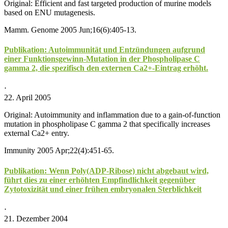
Original: Efficient and fast targeted production of murine models
based on ENU mutagenesis.
Mamm. Genome 2005 Jun;16(6):405-13.
Publikation: Autoimmunität und Entzündungen aufgrund
einer Funktionsgewinn-Mutation in der Phospholipase C
gamma 2, die spezifisch den externen Ca2+-Eintrag erhöht.
⋅
22. April 2005
Original: Autoimmunity and inflammation due to a gain-of-function
mutation in phospholipase C gamma 2 that specifically increases
external Ca2+ entry.
Immunity 2005 Apr;22(4):451-65.
Publikation: Wenn Poly(ADP-Ribose) nicht abgebaut wird,
führt dies zu einer erhöhten Empfindlichkeit gegenüber
Zytotoxizität und einer frühen embryonalen Sterblichkeit
⋅
21. Dezember 2004