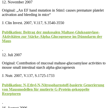
12. November 2007
Original: „An EF hand mutation in Stim1 causes premature platelet
activation and bleeding in mice“
J. Clin Invest. 2007, V.117, S.3540-3550
Publikation: Beitrag der mukosalen Maltase-Glukoamylase-
Aktivitäten zur Stärke-Alpha-Glucogenese im Dünndarm der
Maus
⋅
12. Juli 2007
Original: Contribution of mucosal maltase-glucoamylase activities to
mouse small intestinal starch alpha-glucogenesis
J. Nutr. 2007, V.137, S.1725-1733
Publikation: N-Ethyl-N-Nitrosoharnstoff-basierte Generierung
von Mausmodellen für mutierte G-Protein-gekoppelte
Rezeptoren
⋅
16. August 2006