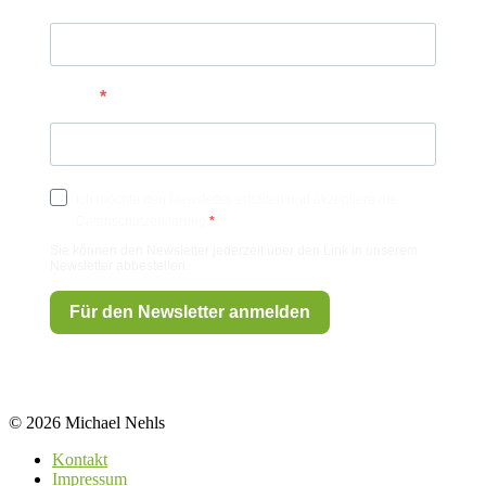
E-Mail
Ich möchte den Newsletter erhalten und akzeptiere die
Datenschutzerklärung.
Sie können den Newsletter jederzeit über den Link in unserem
Newsletter abbestellen.
Für den Newsletter anmelden
© 2026 Michael Nehls
Kontakt
Impressum