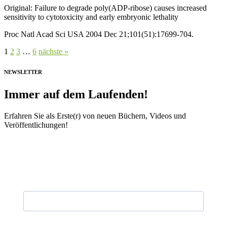
Original: Failure to degrade poly(ADP-ribose) causes increased
sensitivity to cytotoxicity and early embryonic lethality
Proc Natl Acad Sci USA 2004 Dec 21;101(51):17699-704.
1
2
3
…
6
nächste »
NEWSLETTER
Immer auf dem Laufenden!
Erfahren Sie als Erste(r) von neuen Büchern, Videos und
Veröffentlichungen!
Vorname
Nachname