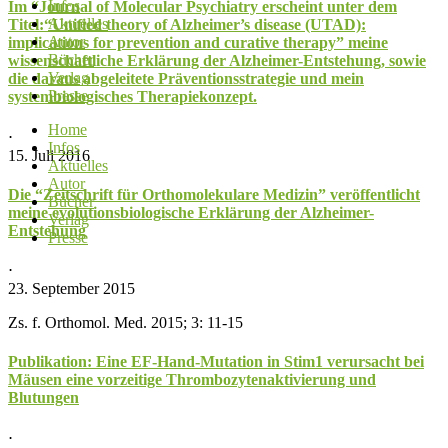
Infos
Im “Journal of Molecular Psychiatry erscheint unter dem
Aktuelles
Titel:“Unified theory of Alzheimer’s disease (UTAD):
Autor
implications for prevention and curative therapy” meine
Bücher
wissenschaftliche Erklärung der Alzheimer-Entstehung, sowie
Verlag
die daraus abgeleitete Präventionsstrategie und mein
Presse
systembiologisches Therapiekonzept.
Home
⋅
Infos
15. Juli 2016
Aktuelles
Autor
Die “Zeitschrift für Orthomolekulare Medizin” veröffentlicht
Bücher
meine evolutionsbiologische Erklärung der Alzheimer-
Verlag
Entstehung
Presse
⋅
23. September 2015
Zs. f. Orthomol. Med. 2015; 3: 11-15
Publikation: Eine EF-Hand-Mutation in Stim1 verursacht bei
Mäusen eine vorzeitige Thrombozytenaktivierung und
Blutungen
⋅